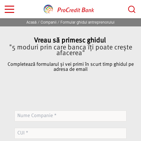
Sari
Caută...
la
conținut
Acasă
Companii
Formular ghidul antreprenorului
Vreau să primesc ghidul
"5 moduri prin care banca îți poate crește
afacerea"
Completează formularul și vei primi în scurt timp ghidul pe
adresa de email