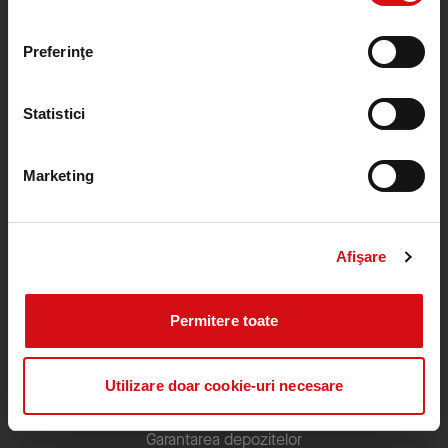
Calea Plevnei nr. 159, sector 6, București, România
Preferinţe
Contact Center
0372100200
0212015555
Program: Luni - Vineri, 8:00 - 18:00
Statistici
Cu excepția sărbătorilor legale
ROU.ProcreditCallCenter@procredit-group.com
Marketing
Afişare
Informații utile
Lista de prețuri
Permitere toate
Condiții Generale de Afaceri
Documente utile
Utilizare doar cookie-uri necesare
Actualizare date
Garantarea depozitelor