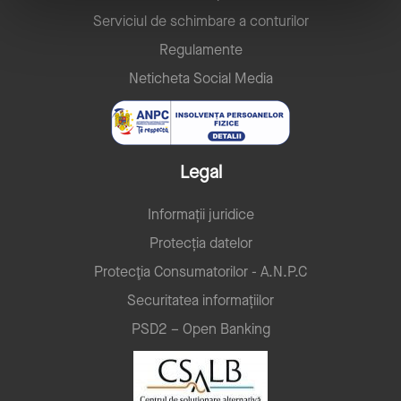
Serviciul de schimbare a conturilor
Regulamente
Neticheta Social Media
Legal
Informații juridice
Protecția datelor
Protecţia Consumatorilor - A.N.P.C
Securitatea informațiilor
PSD2 – Open Banking