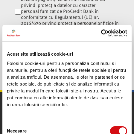
privind
protecția datelor cu caracter
personal
furnizat de ProCredit Bank în
conformitate cu Regulamentul (UE) nr.
2016/679 privind protecția persoanelor fizice în
ceea ce privește prelucrarea datelor cu caracter
personal și libera circulație a acestor date.
Vreau ghidul
Acest site utilizează cookie-uri
Folosim cookie-uri pentru a personaliza conținutul și
anunțurile, pentru a oferi funcții de rețele sociale și pentru
a analiza traficul. De asemenea, le oferim partenerilor de
rețele sociale, de publicitate și de analize informații cu
privire la modul în care folosiți site-ul nostru. Aceștia le
pot combina cu alte informații oferite de dvs. sau culese
în urma folosirii serviciilor lor.
Selecția
Necesare
consimțământului