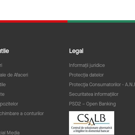
tile
Legal
ri
Informații juridice
ale de Afaceri
Protecția datelor
ile
Protecţia Consumatorilor - A.N.
ate
Securitatea informațiilor
pozitelor
PSD2 – Open Banking
schimbare a conturilor
ial Media