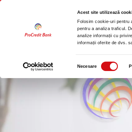
Sari
PERSOANE
COMPANII
la
FIZICE
Acest site utilizează cook
conținut
Folosim cookie-uri pentru a 
Conturi
Economisire
pentru a analiza traficul. 
analize informații cu privir
Acasă
Documente utile
informații oferite de dvs. sa
Selecția
Necesare
P
consimțământului