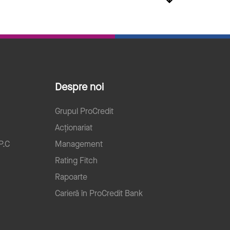
Despre noi
Grupul ProCredit
Acționariat
P.C
Management
Rating Fitch
Rapoarte
Carieră în ProCredit Bank