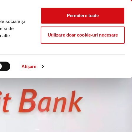
Știri
Curs
Locații
Contact
CALCULATOR
IERE
CO₂
Valutar
Permitere toate
Caută...
le sociale și
ProB@nking Plus
e și de
Utilizare doar cookie-uri necesare
u alte
Afişare