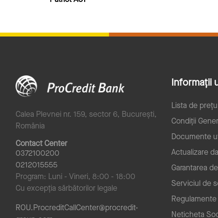
Informații u
Lista de prețu
Calea Plevnei nr. 159, sector 6, București,
Condiții Gener
România
Documente ut
Contact Center
Actualizare d
0372100200
0212015555
Garantarea de
Program: Luni - Vineri, 8:00 - 18:00
Serviciul de 
Cu excepția sărbătorilor legale
Regulamente
ROU.ProcreditCallCenter@procredit-
Neticheta Soc