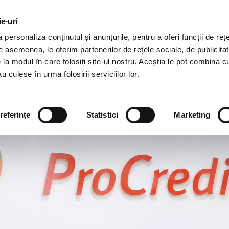
DEZVOLTARE
DESPRE
AGRICULTURĂ
CAR
DURABILĂ
NOI
ie-uri
personaliza conținutul și anunțurile, pentru a oferi funcții de rețe
Credite
Banking Digital
De asemenea, le oferim partenerilor de rețele sociale, de publicitat
e la modul în care folosiți site-ul nostru. Aceștia le pot combina c
u culese în urma folosirii serviciilor lor.
referinţe
Statistici
Marketing