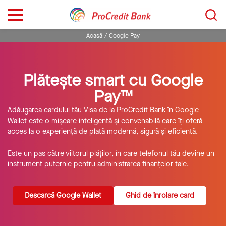
Sari
Caută...
la
conținut
Acasă
Google Pay
Plătește smart cu Google
Pay™
Adăugarea cardului tău Visa de la ProCredit Bank în Google
Wallet este o mișcare inteligentă și convenabilă care îți oferă
acces la o experiență de plată modernă, sigură și eficientă.
Este un pas către viitorul plăților, în care telefonul tău devine un
instrument puternic pentru administrarea finanțelor tale.
Descarcă Google Wallet
Ghid de înrolare card