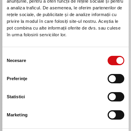
anunțurile, pentru a oferi funcții de rețele sociale și pentru
2
a analiza traficul. De asemenea, le oferim partenerilor de
rețele sociale, de publicitate și de analize informații cu
privire la modul în care folosiți site-ul nostru. Aceștia le
Activezi NFC
pot combina cu alte informații oferite de dvs. sau culese
Activezi funcția NFC și alegi Google Pay™ ca serviciu
în urma folosirii serviciilor lor.
implicit de plată din setările dispozitivului.
Selecția
Necesare
consimțământului
Preferinţe
3
Statistici
Plătești contactless
Asigură-te că ai ales cardul de la ProCredit Bank ca
Marketing
metodă prestabilită de plată în Google Wallet și începe
să plătești cu telefonul.