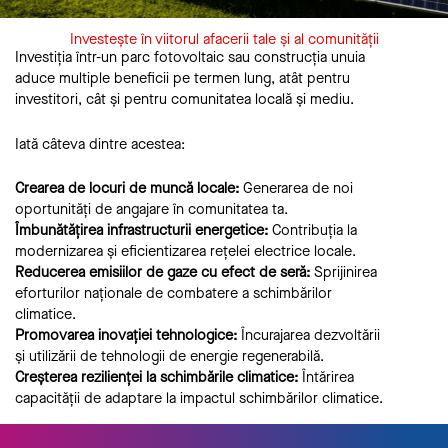
Investește în viitorul afacerii tale și al comunității
Investiția într-un parc fotovoltaic sau construcția unuia
aduce multiple beneficii pe termen lung, atât pentru
investitori, cât și pentru comunitatea locală și mediu.
Iată câteva dintre acestea:
Crearea de locuri de muncă locale:
Generarea de noi
oportunități de angajare în comunitatea ta.
Îmbunătățirea infrastructurii energetice:
Contribuția la
modernizarea și eficientizarea rețelei electrice locale.
Reducerea emisiilor de gaze cu efect de seră:
Sprijinirea
eforturilor naționale de combatere a schimbărilor
climatice.
Promovarea inovației tehnologice:
Încurajarea dezvoltării
și utilizării de tehnologii de energie regenerabilă.
Creșterea rezilienței la schimbările climatice:
Întărirea
capacității de adaptare la impactul schimbărilor climatice.