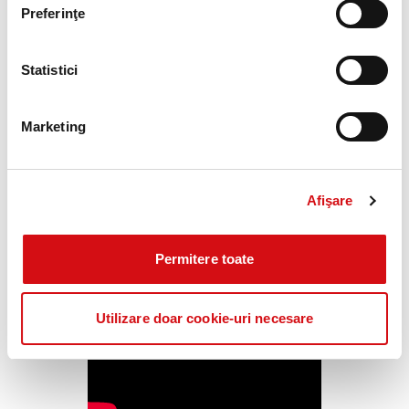
Preferinţe
Statistici
Marketing
GreenPower: o investiție de succes
Poveștile de succes ale clienților noștri sunt cele mai bune cărți
de vizită.
Afişare
Îți prezentăm proiectul GreenPower, o investiție finanțată de
ProCredit Bank.
Permitere toate
Utilizare doar cookie-uri necesare