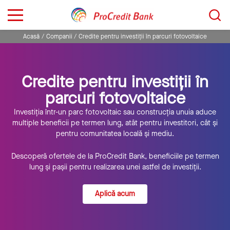
Sari
Caută...
la
conținut
Acasă
Companii
Credite pentru investiții în parcuri fotovoltaice
Credite pentru investiții în
parcuri fotovoltaice
Investiția într-un parc fotovoltaic sau construcția unuia aduce
multiple beneficii pe termen lung, atât pentru investitori, cât și
pentru comunitatea locală și mediu.
Descoperă ofertele de la ProCredit Bank, beneficiile pe termen
lung și pașii pentru realizarea unei astfel de investiții.
Aplică acum