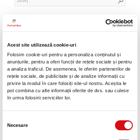
Prin bifarea căsuței, declar că sunt de acord în
Acest site utilizează cookie-uri
mod expres cu prelucrarea datelor introduse în
Folosim cookie-uri pentru a personaliza conținutul și
această pagină și că am citit documentul
anunțurile, pentru a oferi funcții de rețele sociale și pentru
privind
protecția datelor cu caracter
personal
furnizat de ProCredit Bank în
a analiza traficul. De asemenea, le oferim partenerilor de
conformitate cu Regulamentul (UE) nr.
rețele sociale, de publicitate și de analize informații cu
2016/679 privind protecția persoanelor fizice în
privire la modul în care folosiți site-ul nostru. Aceștia le
ceea ce privește prelucrarea datelor cu caracter
pot combina cu alte informații oferite de dvs. sau culese
personal și libera circulație a acestor date.
în urma folosirii serviciilor lor.
Vreau să fiu contactat
Selecția
Necesare
consimțământului