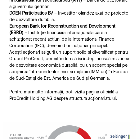
Kreditanstalt für Wiederaufbau (KfW)
– Banca de dezvoltare
a guvernului german.
DOEN Participaties BV
– Investitor olandez axat pe proiecte
de dezvoltare durabilă.
European Bank for Reconstruction and Development
(EBRD)
– Instituție financiară internațională care a
achiziționat recent acțiuni de la International Finance
Corporation (IFC), devenind un acționar principal​​.
Acești acționari asigură un suport solid și diversificat pentru
Grupul ProCredit, permițându-i să își îndeplinească misiunea
de dezvoltare economică durabilă, cu un accent special pe
sprijinirea întreprinderilor mici și mijlocii (IMM-uri) în Europa
de Sud-Est și de Est, America de Sud și Germania.
Pentru mai multe informații, poți vizita
pagina oficială a
ProCredit Holding AG despre structura acționariatului
​.