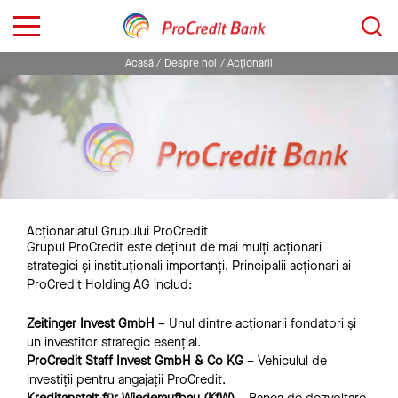
Sari
Caută...
la
conținut
Acasă
Despre noi
Acţionarii
Acționariatul Grupului ProCredit
Grupul ProCredit este deținut de mai mulți acționari
strategici și instituționali importanți. Principalii acționari ai
ProCredit Holding AG includ:
Zeitinger Invest GmbH
– Unul dintre acționarii fondatori și
un investitor strategic esențial.
ProCredit Staff Invest GmbH & Co KG
– Vehiculul de
investiții pentru angajații ProCredit.