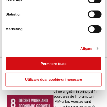
Introducerea conceptului de FINANȚARE
INCLUSIVĂ, cu accent pe echitatea de gen
Statistici
Marketing
Afişare
Permitere toate
Aspectele sociale
Utilizare doar cookie-uri necesare
Impactul social al activității
noastre se datorează faptului
că ne angajăm în principal în
acordarea de împrumuturi
IMM-urilor. Acestea sunt
companiile care generează