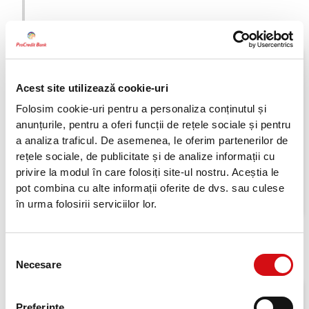
2022
Standardul de emisii zero al
Inițiativei pentru Obiective
Acest site utilizează cookie-uri
Bazate pe Știință
Folosim cookie-uri pentru a personaliza conținutul și
anunțurile, pentru a oferi funcții de rețele sociale și pentru
Dezvăluirea reducerii emisiilor pe termen scurt și
a analiza traficul. De asemenea, le oferim partenerilor de
lung, conform
Standardului de Emisii Zero al SBTi
.
rețele sociale, de publicitate și de analize informații cu
Parteneriatul pentru contabilitatea carbonului
privire la modul în care folosiți site-ul nostru. Aceștia le
Raport privind emisiile de gaze cu efect de seră
pot combina cu alte informații oferite de dvs. sau culese
asociate cu portofoliul de credite (
PCAF
).
în urma folosirii serviciilor lor.
Selecția
2023
Necesare
consimțământului
Finanțare inclusivă
Preferinţe