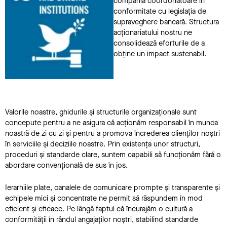
compania coordonatoare în
conformitate cu legislația de
supraveghere bancară.
Structura
acționariatului
nostru ne
consolidează eforturile de a
obține un impact sustenabil.
Valorile noastre, ghidurile și structurile organizaționale sunt
concepute pentru a ne asigura că acționăm responsabil în munca
noastră de zi cu zi și pentru a promova încrederea clienților noștri
în serviciile și deciziile noastre. Prin existența unor structuri,
proceduri și standarde clare, suntem capabili să funcționăm fără o
abordare convențională de sus în jos.
Ierarhiile plate, canalele de comunicare prompte și transparente și
echipele mici și concentrate ne permit să răspundem în mod
eficient și eficace. Pe lângă faptul că încurajăm o cultură a
conformității în rândul angajaților noștri, stabilind standarde