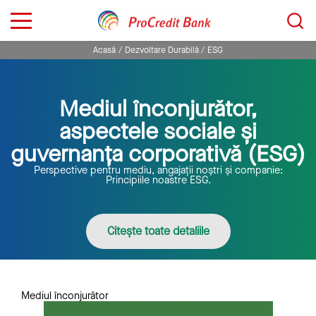
Sari
Caută...
la
conținut
Acasă
Dezvoltare Durabilă
ESG
Mediul înconjurător,
aspectele sociale și
guvernanța corporativă (ESG)
Perspective pentru mediu, angajații noștri și companie:
Principiile noastre ESG.
Citește toate detaliile
Mediul înconjurător