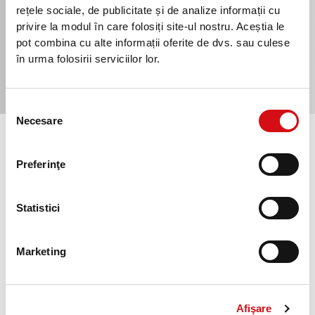
Perioadă de grație personalizată:
Adaptată în funcție
rețele sociale, de publicitate și de analize informații cu
de proiectul de investiții.
privire la modul în care folosiți site-ul nostru. Aceștia le
pot combina cu alte informații oferite de dvs. sau culese
Află toate detaliile de la un consultant
în urma folosirii serviciilor lor.
Selecția
Necesare
consimțământului
Preferinţe
Cum aplic pentru finanțare la ProCredit Bank?
1. Completează formularul de contact și discută cu un
reprezentant
Statistici
Completează formularul de
aici
, iar un consilier te va
contacta pentru a discuta mai multe despre planurile tale
Marketing
de viitor. Programul InvestEU presupune o serie de
condiții de eligibilitate, însă vei primi consultanța
necesară pentru găsi soluția de finanțare potrivită.
Afişare