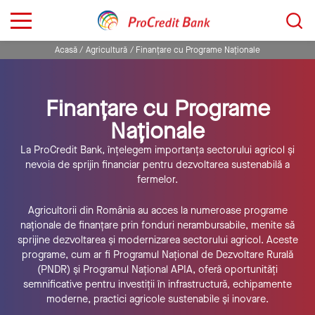
Sari
Caută...
la
conținut
Acasă
Agricultură
Finanțare cu Programe Naționale
Finanțare cu Programe
Naționale
La ProCredit Bank, înțelegem importanța sectorului agricol și
nevoia de sprijin financiar pentru dezvoltarea sustenabilă a
fermelor.
Agricultorii din România au acces la numeroase programe
naționale de finanțare prin fonduri nerambursabile, menite să
sprijine dezvoltarea și modernizarea sectorului agricol. Aceste
programe, cum ar fi Programul Național de Dezvoltare Rurală
(PNDR) și Programul Național APIA, oferă oportunități
semnificative pentru investiții în infrastructură, echipamente
moderne, practici agricole sustenabile și inovare.