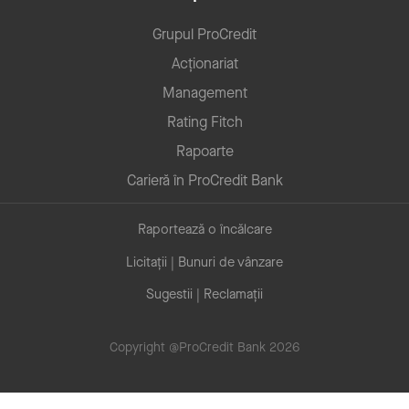
Grupul ProCredit
Acționariat
Management
Rating Fitch
Rapoarte
Carieră în ProCredit Bank
Raportează o încălcare
Licitații | Bunuri de vânzare
Sugestii | Reclamații
Copyright @ProCredit Bank 2026