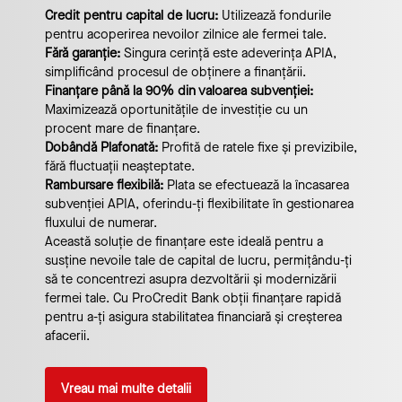
Credit pentru capital de lucru:
Utilizează fondurile
pentru acoperirea nevoilor zilnice ale fermei tale.
Fără garanție:
Singura cerință este adeverința APIA,
simplificând procesul de obținere a finanțării.
Finanțare până la 90% din valoarea subvenției:
Maximizează oportunitățile de investiție cu un
procent mare de finanțare.
Dobândă Plafonată:
Profită de ratele fixe și previzibile,
fără fluctuații neașteptate.
Rambursare flexibilă:
Plata se efectuează la încasarea
subvenției APIA, oferindu-ți flexibilitate în gestionarea
fluxului de numerar.
Această soluție de finanțare este ideală pentru a
susține nevoile tale de capital de lucru, permițându-ți
să te concentrezi asupra dezvoltării și modernizării
fermei tale. Cu ProCredit Bank obții finanțare rapidă
pentru a-ți asigura stabilitatea financiară și creșterea
afacerii.
Vreau mai multe detalii