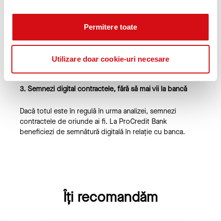
2. Deschizi un cont 100% online și transmiți
documentele de analiză
Permitere toate
Îți poți deschide deja un cont de persoana juridică 100%
online chiar de
aici
. Odată ce ai devenit client, consilierul
tău dedicat îți va solicita toate documentele necesare
Utilizare doar cookie-uri necesare
pentru începerea analizei de credit.
3. Semnezi digital contractele, fără să mai vii la bancă
Dacă totul este în regulă în urma analizei, semnezi
contractele de oriunde ai fi. La ProCredit Bank
beneficiezi de semnătură digitală în relație cu banca.
Îți recomandăm