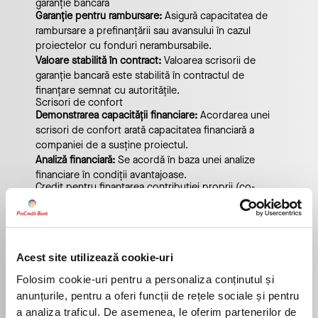
garanție bancară
Garanție pentru rambursare:
Asigură capacitatea de
rambursare a prefinanțării sau avansului în cazul
proiectelor cu fonduri nerambursabile.
Valoare stabilită în contract:
Valoarea scrisorii de
garanție bancară este stabilită în contractul de
finanțare semnat cu autoritățile.
Scrisori de confort
Demonstrarea capacității financiare:
Acordarea unei
scrisori de confort arată capacitatea financiară a
companiei de a susține proiectul.
Analiză financiară:
Se acordă în baza unei analize
financiare în condiții avantajoase.
Credit pentru finanțarea contribuției proprii (co-
finanțării) proiectului
Finanțare cheltuieli eligibile și neeligibile:
În baza
analizei financiare, oferim un credit atât pentru
cheltuielile eligibile necesare co-finanțării, cât și
pentru cheltuielile neeligibile.
Acest site utilizează cookie-uri
Beneficii:
Moneda:
LEI sau EUR
Folosim cookie-uri pentru a personaliza conținutul și
Plan de rambursare sezonier:
În funcție de specificul
anunțurile, pentru a oferi funcții de rețele sociale și pentru
afacerii tale.
a analiza traficul. De asemenea, le oferim partenerilor de