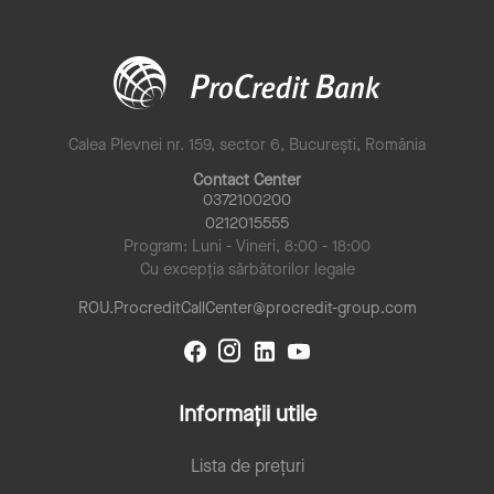
Calea Plevnei nr. 159, sector 6, București, România
Contact Center
0372100200
0212015555
Program: Luni - Vineri, 8:00 - 18:00
Cu excepția sărbătorilor legale
ROU.ProcreditCallCenter@procredit-group.com
Informații utile
Lista de prețuri