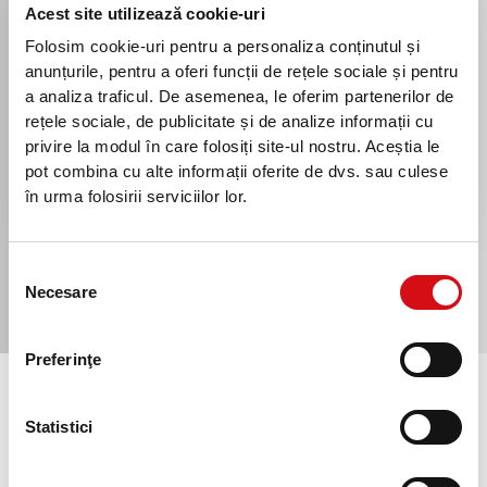
3
Acest site utilizează cookie-uri
Folosim cookie-uri pentru a personaliza conținutul și
Activezi cardul prin SMS
anunțurile, pentru a oferi funcții de rețele sociale și pentru
Odată cu primirea cardului, vei obține și detaliile pentru
a analiza traficul. De asemenea, le oferim partenerilor de
activarea acestuia. Procesul este simplu: trimiți un SMS
rețele sociale, de publicitate și de analize informații cu
la numărul indicat și vei primi codul PIN. Din acest
privire la modul în care folosiți site-ul nostru. Aceștia le
moment, poți realiza orice tranzacție utilizând noul tău
cod PIN.
pot combina cu alte informații oferite de dvs. sau culese
în urma folosirii serviciilor lor.
Selecția
Necesare
consimțământului
Preferinţe
Adaugi cardul Visa în portofelul electronic
Statistici