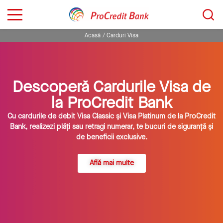
Sari
Caută...
la
conținut
Acasă
Carduri Visa
Descoperă Cardurile Visa de
la ProCredit Bank
Cu cardurile de debit Visa Classic și Visa Platinum de la ProCredit
Bank, realizezi plăți sau retragi numerar, te bucuri de siguranță și
de beneficii exclusive.
Află mai multe