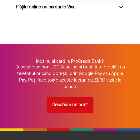
Plățile online cu cardurile Visa
Încă nu ai card la ProCredit Bank?
Deschide un cont
100% online și bucură-te de plăți cu
telefonul oricând dorești, prin Google Pay sau Apple
Pay. Poți face toate aceste lucruri cu ZERO vizite la
bancă.
Deschide un cont