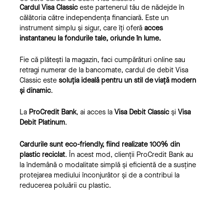
Cardul Visa Classic
este partenerul tău de nădejde în
călătoria către independența financiară. Este un
instrument simplu și sigur, care îți oferă
acces
instantaneu la fondurile tale, oriunde în lume.
Fie că plătești la magazin, faci cumpărături online sau
retragi numerar de la bancomate, cardul de debit Visa
Classic este
soluția ideală pentru un stil de viață modern
și dinamic
.
La
ProCredit Bank
, ai acces la
Visa Debit Classic
și
Visa
Debit Platinum
.
Cardurile sunt eco-friendly, fiind realizate 100% din
plastic reciclat
. În acest mod, clienții ProCredit Bank au
la îndemână o modalitate simplă și eficientă de a susține
protejarea mediului înconjurător și de a contribui la
reducerea poluării cu plastic.