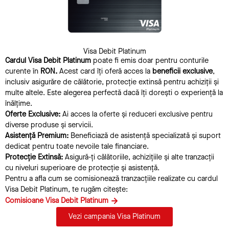
Visa Debit Platinum
Cardul Visa Debit Platinum
poate fi emis doar pentru conturile
curente în
RON.
Acest card îți oferă acces la
beneficii exclusive
,
inclusiv asigurăre de călătorie, protecție extinsă pentru achiziții și
multe altele. Este alegerea perfectă dacă îți dorești o experiență la
înălțime.
Oferte Exclusive:
Ai acces la oferte și reduceri exclusive pentru
diverse produse și servicii.
Asistență Premium:
Beneficiază de asistență specializată și suport
dedicat pentru toate nevoile tale financiare.
Protecție Extinsă:
Asigură-ți călătoriile, achizițiile și alte tranzacții
cu niveluri superioare de protecție și asistență.
Pentru a afla cum se comisionează tranzacțiile realizate cu cardul
Visa Debit Platinum, te rugăm citește:
Comisioane Visa Debit Platinum
Vezi campania Visa Platinum