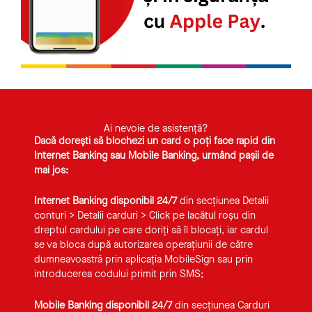
Ai nevoie de asistență?
Dacă dorești să blochezi un card o poți face rapid din
Internet Banking sau Mobile Banking, urmând pașii de
mai jos:
Internet Banking disponibil 24/7
din secțiunea Detalii
conturi > Detalii carduri > Click pe lacătul roșu din
dreptul cardului pe care doriți să îl blocați, iar cardul
se va bloca după autorizarea operațiunii de către
dumneavoastră prin aplicația MobileSign sau prin
introducerea codului primit prin SMS;
Mobile Banking disponibil 24/7
din secțiunea Carduri