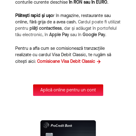
conturile curente deschise
în RON sau în EURO
.
Plătești rapid și ușo
r în magazine, restaurante sau
online, fără grija de a avea cash.
Cardul poate fi utilizat
pentru
plăți contactless
, dar și adăugat în portofelul
tău electronic, în
Apple Pay
sau în
Google Pay
.
Pentru a afla cum se comisionează tranzacțiile
realizate cu cardul Visa Debit Classic, te rugăm să
citești aici:
Comisioane Visa Debit Classic
Aplică online pentru un cont