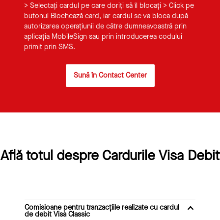
> Selectați cardul pe care doriți să îl blocați > Click pe
butonul Blochează card, iar cardul se va bloca după
autorizarea operațiunii de către dumneavoastră prin
aplicația MobileSign sau prin introducerea codului
primit prin SMS.
Sună în Contact Center
Află totul despre Cardurile Visa Debit
Comisioane pentru tranzacțiile realizate cu cardul
de debit Visa Classic