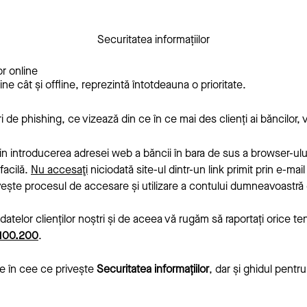
Securitatea informațiilor
or online
ine cât și offline, reprezintă întotdeauna o prioritate.
 de phishing, ce vizează din ce în ce mai des clienți ai băncilor,
in introducerea adresei web a băncii în bara de sus a browser-ulu
facilă.
Nu accesaţi
niciodată site-ul dintr-un link primit prin e-mai
vește procesul de accesare și utilizare a contului dumneavoastră d
elor clienților noștri și de aceea vă rugăm să raportați orice te
100.200
.
le în cee ce privește
Securitatea informațiilor
, dar și ghidul pentr