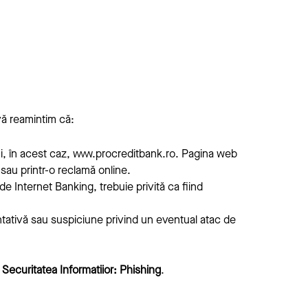
 vă reamintim că:
i, în acest caz,
www.procreditbank.ro
. Pagina web
l sau printr-o reclamă online.
e Internet Banking, trebuie privită ca fiind
ntativă sau suspiciune privind un eventual atac de
u
Securitatea Informatiior: Phishing
.