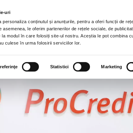
DEZVOLTARE
DESPRE
AGRICULTURĂ
CAR
DURABILĂ
NOI
ie-uri
personaliza conținutul și anunțurile, pentru a oferi funcții de rețe
Credite
Banking Digital
De asemenea, le oferim partenerilor de rețele sociale, de publicitat
e la modul în care folosiți site-ul nostru. Aceștia le pot combina c
u culese în urma folosirii serviciilor lor.
referinţe
Statistici
Marketing