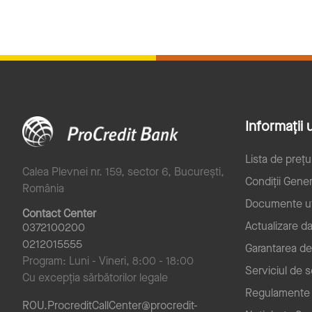
Informații u
Lista de prețu
Calea Plevnei nr. 159, sector 6, București,
Condiții Gener
România
Documente ut
Contact Center
Actualizare d
0372100200
0212015555
Garantarea de
Program: Luni - Vineri, 8:00 - 18:00
Serviciul de 
Cu excepția sărbătorilor legale
Regulamente
ROU.ProcreditCallCenter@procredit-