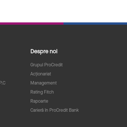
Despre noi
Grupul ProCredit
Acționariat
P.C
Management
Rating Fitch
Rapoarte
Carieră în ProCredit Bank