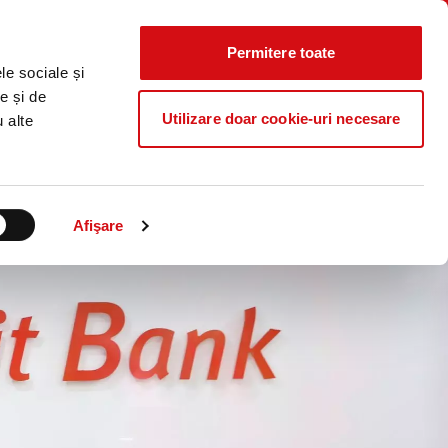
Știri
Curs
Locații
Contact
CALCULATOR
IERE
CO₂
Valutar
Permitere toate
Caută...
le sociale și
ProB@nking Plus
e și de
Utilizare doar cookie-uri necesare
u alte
Afişare