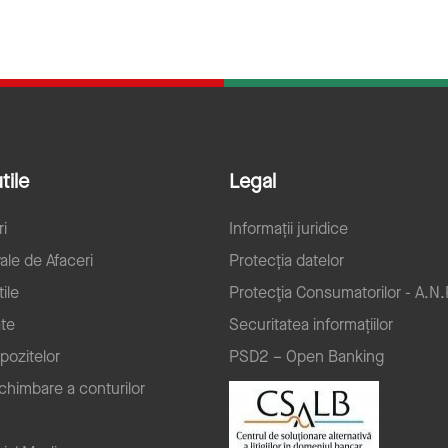
tile
Legal
ri
Informații juridice
ale de Afaceri
Protecția datelor
ile
Protecţia Consumatorilor - A.N.
ate
Securitatea informațiilor
pozitelor
PSD2 – Open Banking
schimbare a conturilor