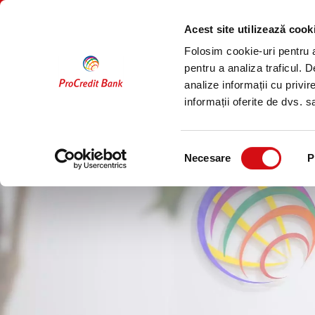
Sari
PERSOANE
COMPANII
la
FIZICE
Acest site utilizează cook
conținut
Folosim cookie-uri pentru a 
Conturi
Economisire
pentru a analiza traficul. 
analize informații cu privir
Acasă
Securitatea informațiilor
informații oferite de dvs. sa
Selecția
Necesare
P
consimțământului