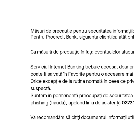
Măsuri de precauție pentru securitatea informațiil
Pentru Procredit Bank, siguranța clienților, atât onl
Ca măsură de precauție în fața eventualelor atacuri
Serviciul Internet Banking trebuie accesat
doar
pr
poate fi salvată în Favorite pentru o accesare mai 
Orice excepție de la rutina normală în ceea ce pri
suspectă.
Suntem în permanență preocupați de securitatea dat
phishing (fraudă), apelând linia de asistență
0372.
Vă recomandăm să citiți documentul Informații uti