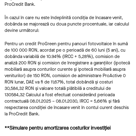
ProCredit Bank.
În cazul în care nu este îndeplinită condiția de încasare venit,
dobânda se majorează cu doua puncte procentuale, iar calculul
devine următorul:
Pentru un credit ProGreen pentru panouri fotovoltaice în sumă
de 100 000 RON, acordat pe o perioadă de 60 luni (5 ani), cu
dobânda variabilă de 10.94% (IRCC + 5,28%), comision de
analiză 200 RON și comision de înregistrare a garanțiilor (ipotecă
mobiliară asupra conturilor curente și ipotecă mobiliară asupra
veniturilor) de 150 RON, comision de administrare ProActive 0
RON lunar, DAE va fi de 11,67%, total dobândă și costuri
30,584,32 RON și valoare totală plătibilă a creditului de
130584,32 Calculul a fost efectuat considerând perioada
contractuală 08.01.2025 – 08.01.2030, IRCC = 5,66% și fără
respectarea condiției de încasare venit în contul curent deschis
la ProCredit Bank.
**Simulare pentru amortizarea costurilor investiției