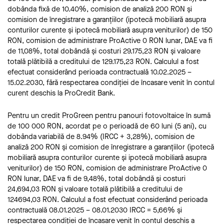
dobânda fixă de 10.40%, comision de analiză 200 RON și
comision de înregistrare a garanțiilor (ipotecă mobiliară asupra
conturilor curente și ipotecă mobiliară asupra veniturilor) de 150
RON, comision de administrare ProActive 0 RON lunar, DAE va fi
de 11,08%, total dobândă și costuri 29.175,23 RON și valoare
totală plătibilă a creditului de 129.175,23 RON. Calculul a fost
efectuat considerând perioada contractuală 10.02.2025 –
15.02.2030, fără respectarea condiției de încasare venit în contul
curent deschis la ProCredit Bank.
Pentru un credit ProGreen pentru panouri fotovoltaice în sumă
de 100 000 RON, acordat pe o perioadă de 60 luni (5 ani), cu
dobânda variabilă de 8.94% (IRCC + 3,28%), comision de
analiză 200 RON și comision de înregistrare a garanțiilor (ipotecă
mobiliară asupra conturilor curente și ipotecă mobiliară asupra
veniturilor) de 150 RON, comision de administrare ProActive 0
RON lunar, DAE va fi de 9,48%, total dobândă și costuri
24,694,03 RON și valoare totală plătibilă a creditului de
124694,03 RON. Calculul a fost efectuat considerând perioada
contractuală 08.01.2025 – 08.01.2030 IRCC = 5,66% și
respectarea condiției de încasare venit în contul deschis a