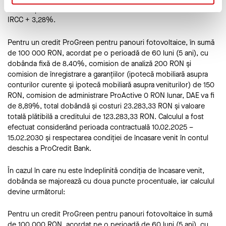
Creditul poate fi acordat cu dobândă fixă 8,40% sau variabilă
IRCC + 3,28%.
Pentru un credit ProGreen pentru panouri fotovoltaice, în sumă
de 100 000 RON, acordat pe o perioadă de 60 luni (5 ani), cu
dobânda fixă de 8.40%, comision de analiză 200 RON și
comision de înregistrare a garanțiilor (ipotecă mobiliară asupra
conturilor curente și ipotecă mobiliară asupra veniturilor) de 150
RON, comision de administrare ProActive 0 RON lunar, DAE va fi
de 8,89%, total dobândă și costuri 23.283,33 RON și valoare
totală plătibilă a creditului de 123.283,33 RON. Calculul a fost
efectuat considerând perioada contractuală 10.02.2025 –
15.02.2030 și respectarea condiției de încasare venit în contul
deschis a ProCredit Bank.
În cazul în care nu este îndeplinită condiția de încasare venit,
dobânda se majorează cu doua puncte procentuale, iar calculul
devine următorul:
Pentru un credit ProGreen pentru panouri fotovoltaice în sumă
de 100 000 RON, acordat pe o perioadă de 60 luni (5 ani), cu