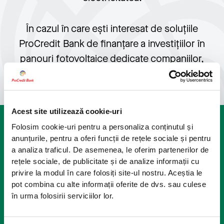
În cazul în care ești interesat de soluțiile
ProCredit Bank de finanțare a investițiilor în
panouri fotovoltaice dedicate companiilor,
citește toate detaliile
aici
.
Acest site utilizează cookie-uri
Folosim cookie-uri pentru a personaliza conținutul și
Tot ce trebuie să știi despre Creditul ProGreen
anunțurile, pentru a oferi funcții de rețele sociale și pentru
pentru Panouri Fotovoltaice
a analiza traficul. De asemenea, le oferim partenerilor de
rețele sociale, de publicitate și de analize informații cu
Despre produs
privire la modul în care folosiți site-ul nostru. Aceștia le
Perioadă de creditare: până la 5 ani
pot combina cu alte informații oferite de dvs. sau culese
Valoarea creditului: până la 150.000 LEI
în urma folosirii serviciilor lor.
Dobândă anuală: fixă 8,40%* sau variabilă IRCC + 3,28%*
Avans ZERO
Fără comision de acordare