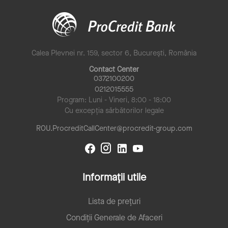
Calea Plevnei nr. 159, sector 6, București, România
Contact Center
0372100200
0212015555
Program: Luni - Vineri, 8:00 - 18:00
Cu excepția sărbătorilor legale
ROU.ProcreditCallCenter@procredit-group.com
Informații utile
Lista de prețuri
Condiții Generale de Afaceri