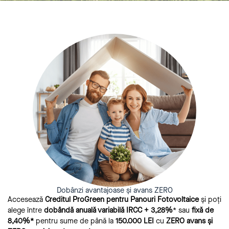
Dobânzi avantajoase și avans ZERO
Accesează
Creditul ProGreen pentru Panouri Fotovoltaice
și poți
alege între
dobândă anuală variabilă IRCC + 3,28%
* sau
fixă de
8,40%*
pentru sume de până la
150.000 LEI
cu
ZERO avans și