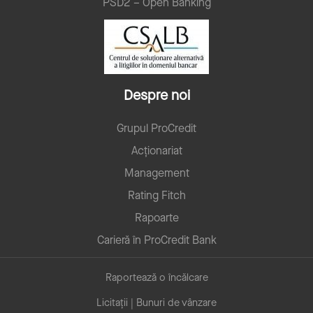
PSD2 – Open Banking
Despre noi
Grupul ProCredit
Acționariat
Management
Rating Fitch
Rapoarte
Carieră în ProCredit Bank
Raportează o încălcare
Licitații | Bunuri de vânzare