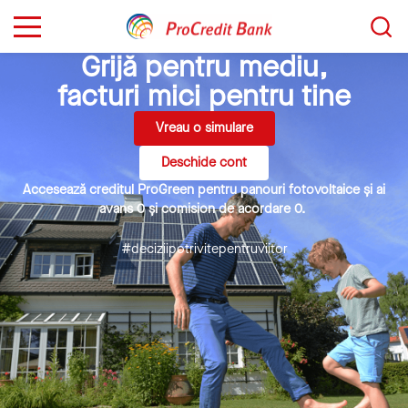
Sari
Caută...
la
conținut
Grijă pentru mediu,
facturi mici pentru tine
Vreau o simulare
Deschide cont
Accesează creditul ProGreen pentru panouri fotovoltaice și ai
avans 0 și comision de acordare 0.
#deciziipotrivitepentruviitor