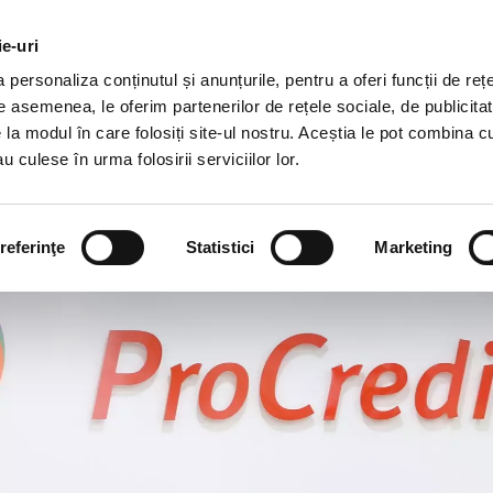
DEZVOLTARE
DESPRE
AGRICULTURĂ
CAR
DURABILĂ
NOI
ie-uri
personaliza conținutul și anunțurile, pentru a oferi funcții de rețe
iții disponibile
Programul Onboarding
Beneficii
Apli
De asemenea, le oferim partenerilor de rețele sociale, de publicitat
e la modul în care folosiți site-ul nostru. Aceștia le pot combina c
u culese în urma folosirii serviciilor lor.
referinţe
Statistici
Marketing