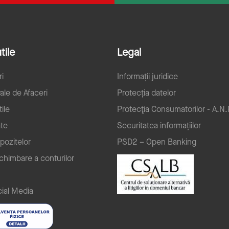
tile
Legal
ri
Informații juridice
ale de Afaceri
Protecția datelor
ile
Protecţia Consumatorilor - A.N.
ate
Securitatea informațiilor
pozitelor
PSD2 – Open Banking
schimbare a conturilor
ial Media