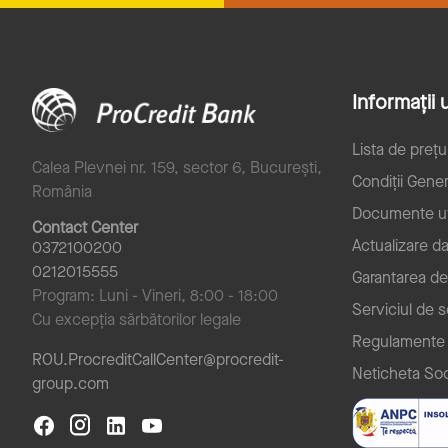
Informații u
Lista de prețu
Calea Plevnei nr. 159, sector 6, București,
Condiții Gener
România
Documente ut
Contact Center
Actualizare d
0372100200
0212015555
Garantarea de
Program: Luni - Vineri, 8:00 - 18:00
Serviciul de 
Cu excepția sărbătorilor legale
Regulamente
ROU.ProcreditCallCenter@procredit-
Neticheta Soc
group.com