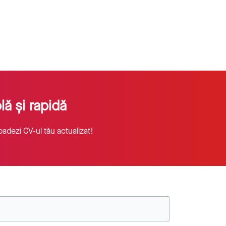
ă și rapidă
oadezi CV-ul tău actualizat!