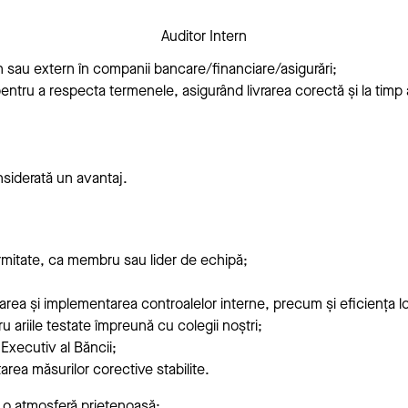
Auditor Intern
ern sau extern în companii bancare/financiare/asigurări;
le pentru a respecta termenele, asigurând livrarea corectă și la timp a
nsiderată un avantaj.
rmitate, ca membru sau lider de echipă;
area și implementarea controalelor interne, precum și eficiența lo
ru ariile testate împreună cu colegii noștri;
Executiv al Băncii;
area măsurilor corective stabilite.
i o atmosferă prietenoasă;