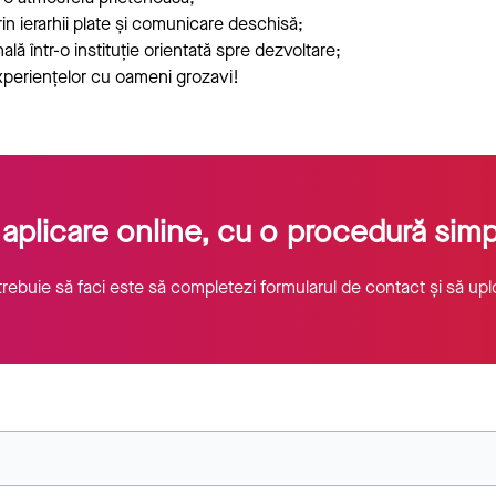
in ierarhii plate și comunicare deschisă;
lă într-o instituție orientată spre dezvoltare;
experiențelor cu oameni grozavi!
aplicare online, cu o procedură simpl
e trebuie să faci este să completezi formularul de contact și să upl