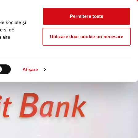
Știri
Curs
Locații
Contact
CALCULATOR
IERE
CO₂
Valutar
Permitere toate
Caută...
le sociale și
că acum
ProB@nking Plus
e și de
Utilizare doar cookie-uri necesare
u alte
Afişare