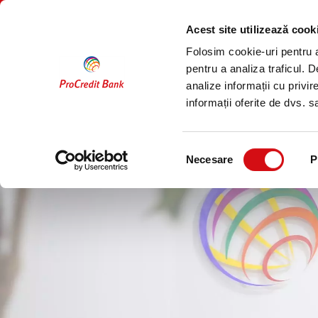
Sari
PERSOANE
COMPANII
la
FIZICE
Acest site utilizează cook
conținut
Folosim cookie-uri pentru a 
Carieră în ProCredit Bank
Poz
pentru a analiza traficul. 
analize informații cu privir
Acasă
Cariere
Auditor Intern
informații oferite de dvs. sa
Selecția
Necesare
P
consimțământului