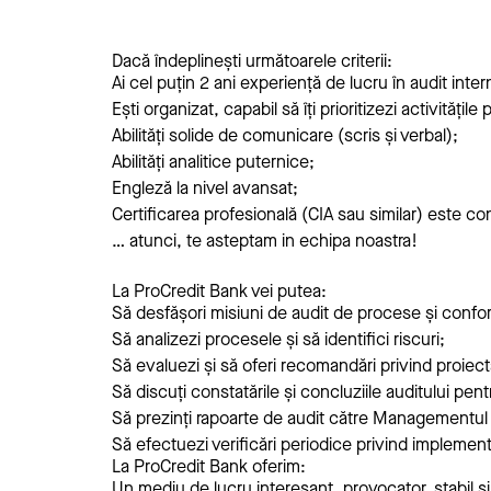
Dacă îndeplinești următoarele criterii:
Ai cel puțin 2 ani experiență de lucru în audit int
Ești organizat, capabil să îți prioritizezi activități
Abilități solide de comunicare (scris și verbal);
Abilități analitice puternice;
Engleză la nivel avansat;
Certificarea profesională (CIA sau similar) este co
… atunci, te asteptam in echipa noastra!
La ProCredit Bank vei putea:
Să desfășori misiuni de audit de procese și confo
Să analizezi procesele și să identifici riscuri;
Să evaluezi și să oferi recomandări privind proiect
Să discuți constatările și concluziile auditului pent
Să prezinți rapoarte de audit către Managementul 
Să efectuezi verificări periodice privind implement
La ProCredit Bank oferim:
Un mediu de lucru interesant, provocator, stabil ș