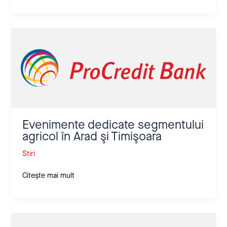
Evenimente
dedicate
segmentului
agricol
în
Arad
şi
Timişoara
Evenimente dedicate segmentului
agricol în Arad şi Timişoara
Stiri
Citește mai mult
ProCredit