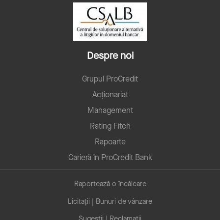
Despre noi
Grupul ProCredit
Acționariat
Management
Rating Fitch
Rapoarte
Carieră în ProCredit Bank
Raportează o încălcare
Licitații | Bunuri de vânzare
Sugestii | Reclamații