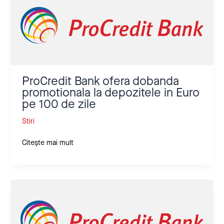
Bank
ofera
dobanda
promotionala
la
depozitele
in
Euro
ProCredit Bank ofera dobanda
pe
promotionala la depozitele in Euro
100
pe 100 de zile
de
zile
Stiri
Citește mai mult
ProCredit
Bank
oferă
un