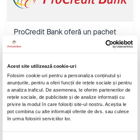
pachet
special
pentru
firmele
cu
ProCredit Bank oferă un pachet
activitate
special pentru firmele cu
contabilă
activitate contabilă
Stiri
Acest site utilizează cookie-uri
Citește mai mult
Folosim cookie-uri pentru a personaliza conținutul și
anunțurile, pentru a oferi funcții de rețele sociale și pentru
a analiza traficul. De asemenea, le oferim partenerilor de
Împrumut
rețele sociale, de publicitate și de analize informații cu
sindicalizat
privire la modul în care folosiți site-ul nostru. Aceștia le
de
pot combina cu alte informații oferite de dvs. sau culese
11,4
în urma folosirii serviciilor lor.
milioane
Euro
pentru
Selecția