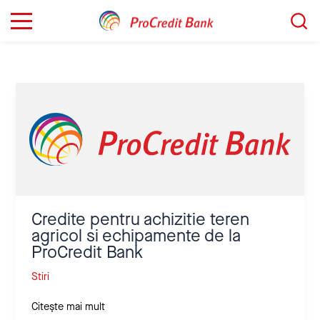
Sari
Caută...
la
conținut
Credite
pentru
achizitie
teren
agricol
si
echipamente
de
la
Credite pentru achizitie teren
ProCredit
agricol si echipamente de la
Bank
ProCredit Bank
Stiri
Citește mai mult