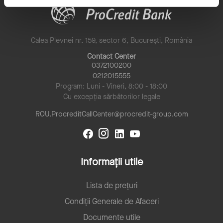
Calea Plevnei nr. 159, sector 6, București, România
Contact Center
0372100200
0212015555
Program: Luni - Vineri, 8:00 - 18:00
Cu excepția sărbătorilor legale
ROU.ProcreditCallCenter@procredit-group.com
Informații utile
Lista de prețuri
Condiții Generale de Afaceri
Documente utile