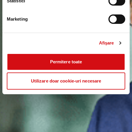
Statistici
Marketing
Afişare
Permitere toate
Utilizare doar cookie-uri necesare