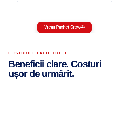
Vreau Pachet Grow
COSTURILE PACHETULUI
Beneficii clare. Costuri
ușor de urmărit.
În primele 24 de luni nu plătești comisionul lunar de
administrare. După perioada promoțională, se aplică
tariful standard de 86 de lei pe lună.
RECOMANDAT PENTRU STARTUP-URI