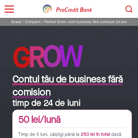
Sari
Caută...
la
conținut
Acasă
Companii
Pachet Grow: cont business fără comision 24 luni
W
O
R
G
Contul tău de business fără
comision
timp de 24 de luni
50 lei/lună
Timp de 5 luni, câștigi până la
250 lei în total
dacă