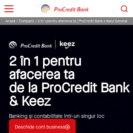
Sari
Caută...
la
conținut
Acasă
Companii
2 în 1 pentru afacerea ta | ProCredit Bank x Keez General
2 în 1 pentru
afacerea ta
de la ProCredit Bank
& Keez
Banking și contabilitate într-un singur loc
Deschide cont business