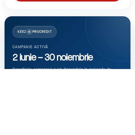
×
KEEZ
PROCREDIT
CAMPANIE ACTIVĂ
2 iunie – 30 noiembrie
Beneficiile campaniei sunt disponibile în perioada de
desfășurare a parteneriatului.
Mai mult decât un cont business
BENEFICIILE PACHETULUI