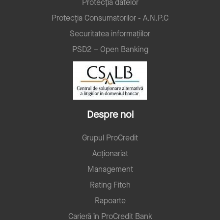
Protecția datelor
Protecţia Consumatorilor - A.N.P.C
Securitatea informațiilor
PSD2 – Open Banking
Despre noi
Grupul ProCredit
Acționariat
Management
Rating Fitch
Rapoarte
Carieră în ProCredit Bank