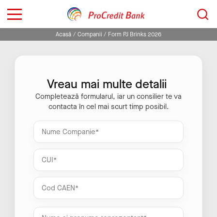
Sari
Caută...
la
conținut
Acasă
Companii
Form PJ Brinks 2026
Vreau mai multe detalii
Completează formularul, iar un consilier te va
contacta în cel mai scurt timp posibil.