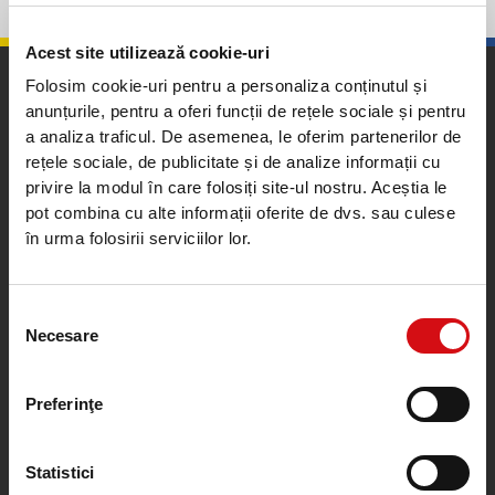
Acest site utilizează cookie-uri
Folosim cookie-uri pentru a personaliza conținutul și
anunțurile, pentru a oferi funcții de rețele sociale și pentru
a analiza traficul. De asemenea, le oferim partenerilor de
rețele sociale, de publicitate și de analize informații cu
privire la modul în care folosiți site-ul nostru. Aceștia le
pot combina cu alte informații oferite de dvs. sau culese
Calea Plevnei nr. 159, sector 6, București, România
în urma folosirii serviciilor lor.
Contact Center
0372100200
0212015555
Selecția
Program: Luni - Vineri, 8:00 - 18:00
Necesare
consimțământului
Cu excepția sărbătorilor legale
ROU.ProcreditCallCenter@procredit-group.com
Preferinţe
Statistici
Informații utile