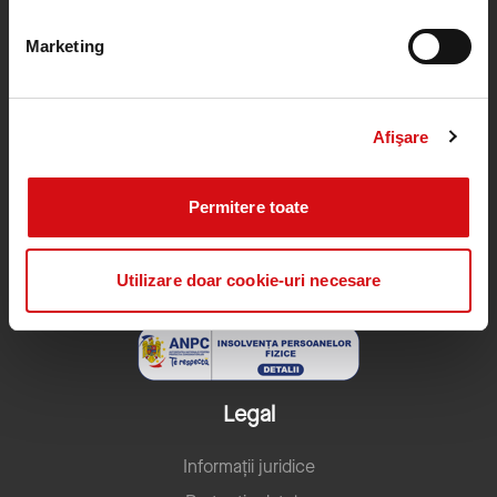
Marketing
Lista de prețuri
Condiții Generale de Afaceri
Documente utile
Afişare
Actualizare date
Garantarea depozitelor
Permitere toate
Serviciul de schimbare a conturilor
Regulamente
Utilizare doar cookie-uri necesare
Neticheta Social Media
Legal
Informații juridice