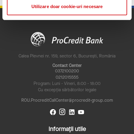
Utilizare doar cookie-uri necesare
Calea Plevnei nr. 159, sector 6, București, România
Contact Center
0372100200
0212015555
Program: Luni - Vineri, 8:00 - 18:00
Cu excepția sărbătorilor legale
ROU.ProcreditCallCenter@procredit-group.com
Informații utile