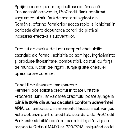
Sprijin concret pentru agricultura românească
Prin această convenție, ProCredit Bank confirmă
angajamentul său față de sectorul agricol din
România, oferind fermierilor acces rapid la lichiditati în
perioada dintre depunerea cererii de plată și
încasarea efectivă a subvențiilor.
Creditul de capital de lucru acoperă cheltuielile
esențiale ale fermei: achiziția de semințe, îngrășăminte
și produse fitosanitare, combustibil, costuri cu forța
de muncă, lucrări de irigații, furaje și alte cheltuieli
operaționale curente.
Condiții de finanțare transparente
Fermierii pot solicita creditul in toate unitatile
Procredit Bank, iar valoarea creditului poate ajunge la
până la 90% din suma calculată conform adeverinței
APIA
, cu rambursare in momentul încasării subvenției.
Rata dobânzii pentru creditele acordate de ProCredit
Bank este stabilită conform cadrului legal în vigoare,
respectiv Ordinul MADR nr. 703/2013, asigurând astfel