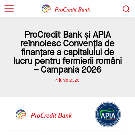
Sari
Caută...
la
conținut
ProCredit Bank și APIA
reînnoiesc Convenția de
finanțare a capitalului de
lucru pentru fermierii români
– Campania 2026
4 iunie 2026