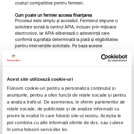
costuri competitive pentru fermieri.
Cum poate un fermier accesa finanțarea
Procesul este simplu și accesibil. Fermierul depune o
solicitare scrisă la centrul APIA, inclusiv prin mijloace
electronice, iar APIA eliberează o adeverință care
confirmă suprafața determinată la plată și eligibilitatea
pentru intervențiile solicitate. Pe baza acestei
adeverințe, ProCredit Bank acordă creditul de capital
de lucru, cu rambursare automată la încasarea
subvenției.
Procredit Bank a optimizat procesul de evaluare și
Acest site utilizează cookie-uri
aprobare a creditelor, adaptând analiza la
Folosim cookie-uri pentru a personaliza conținutul și
particularitățile fiecărei exploatații agricole, pentru ca
anunțurile, pentru a oferi funcții de rețele sociale și pentru
fermierii să își poată dedica timpul activităților din
a analiza traficul. De asemenea, le oferim partenerilor de
teren, nu procedurilor administrative.
rețele sociale, de publicitate și de analize informații cu
privire la modul în care folosiți site-ul nostru. Aceștia le
„ProCredit Bank este un partener de lungă durată al
agriculturii românești. Prin această convenție cu APIA,
pot combina cu alte informații oferite de dvs. sau culese
reafirmăm angajamentul nostru de a pune la dispoziția
în urma folosirii serviciilor lor.