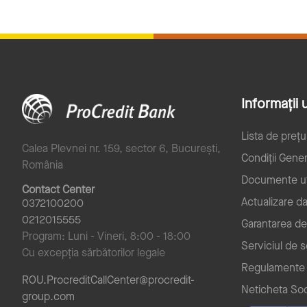
Informații u
Lista de prețu
Calea Plevnei nr. 159, sector 6, București,
Condiții Gener
România
Documente ut
Contact Center
Actualizare d
0372100200
0212015555
Garantarea de
Program: Luni - Vineri, 8:00 - 18:00
Serviciul de 
Cu excepția sărbătorilor legale
Regulamente
ROU.ProcreditCallCenter@procredit-
Neticheta Soc
group.com