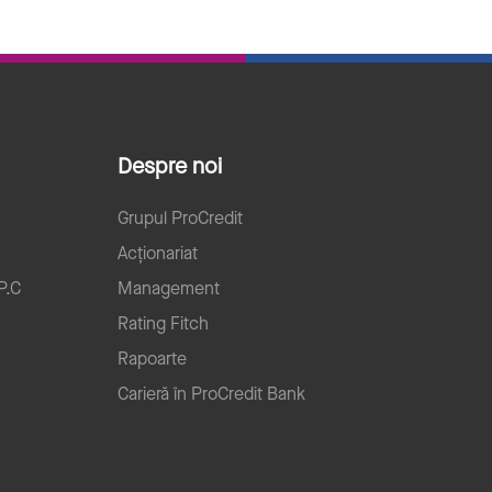
Despre noi
Grupul ProCredit
Acționariat
P.C
Management
Rating Fitch
Rapoarte
Carieră în ProCredit Bank