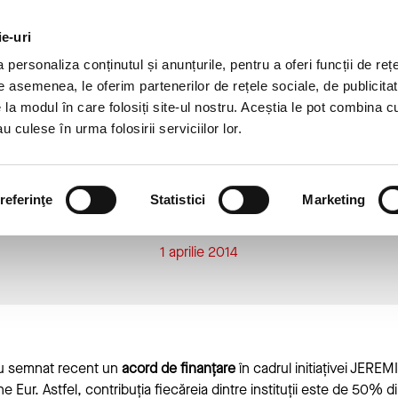
DEZVOLTARE
DESPRE
AGRICULTURĂ
CAR
DURABILĂ
NOI
ie-uri
personaliza conținutul și anunțurile, pentru a oferi funcții de rețe
Credite
Banking Digital
De asemenea, le oferim partenerilor de rețele sociale, de publicitat
e la modul în care folosiți site-ul nostru. Aceștia le pot combina c
u culese în urma folosirii serviciilor lor.
a pentru IMM-uri in valoare tot
EMIE prin noul acord semnat de P
referinţe
Statistici
Marketing
European de Investitii
1 aprilie 2014
u semnat recent un
acord de
finanțare
în cadrul initiațivei JEREM
ne Eur. Astfel, contribuția fiecăreia dintre instituții este de 50