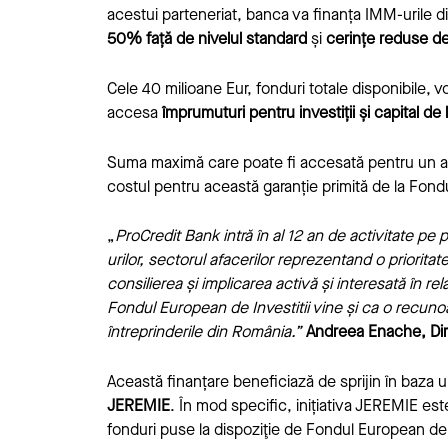
acestui parteneriat, banca va finanța IMM-urile di
50% față de nivelul standard
și
cerințe reduse de
Cele 40 milioane Eur, fonduri totale disponibile, vo
accesa
împrumuturi pentru investiții și capital de
Suma maximă care poate fi accesată pentru un as
costul pentru această garanție primită de la Fondu
„
ProCredit Bank intră în al 12 an de activitate pe
urilor, sectorul afacerilor reprezentand o priorit
consilierea și implicarea activă și interesată în rel
Fondul European de Investitii vine și ca o recun
întreprinderile din România.
”
Andreea Enache, Dire
Această finanțare beneficiază de sprijin în baza 
JEREMIE
. În mod specific, inițiativa JEREMIE es
fonduri puse la dispoziţie de Fondul European de