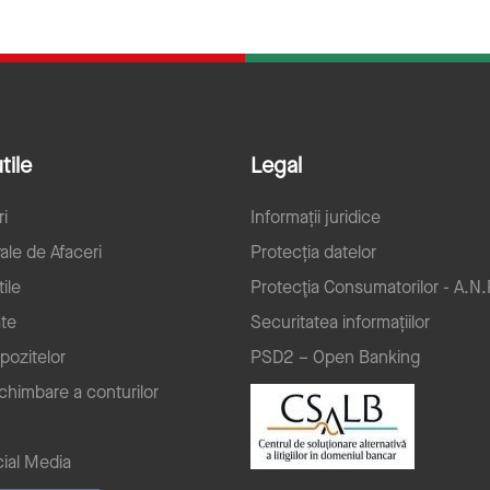
tile
Legal
ri
Informații juridice
ale de Afaceri
Protecția datelor
ile
Protecţia Consumatorilor - A.N.
ate
Securitatea informațiilor
pozitelor
PSD2 – Open Banking
schimbare a conturilor
ial Media