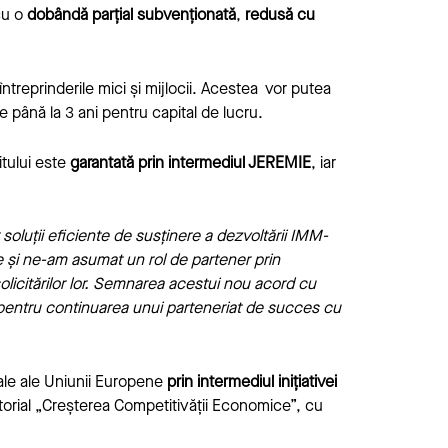
cu o
dobândă parțial subvenționată
,
redusă cu
 întreprinderile mici și mijlocii. Acestea vor putea
de până la 3 ani pentru capital de lucru.
tului este
garantată prin intermediul JEREMIE
, iar
soluții eficiente de susținere a dezvoltării IMM-
re și ne-am asumat un rol de partener prin
d solicitărilor lor. Semnarea acestui nou acord cu
 pentru continuarea unui parteneriat de succes cu
rale ale Uniunii Europene
prin intermediul inițiativei
torial „Creșterea Competitivății Economice”, cu