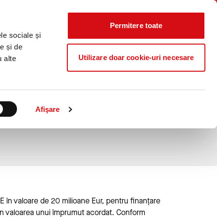
Știri
Curs
Locații
Contact
CALCULATOR
IERE
CO₂
Valutar
Permitere toate
Caută...
le sociale și
ProB@nking Plus
e și de
Utilizare doar cookie-uri necesare
u alte
ala de 40 milioane Eur in
roCredit Bank si Fondul
Afişare
IE în valoare de 20 milioane Eur, pentru finanțare
% din valoarea unui împrumut acordat. Conform