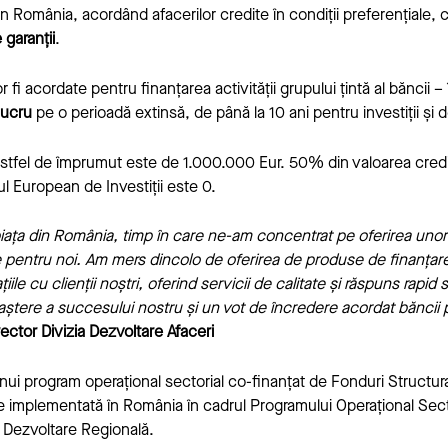
n România, acordând afacerilor credite în condiții preferențiale, 
 garanții
.
r fi acordate pentru finanțarea activității grupului țintă al băncii –
 lucru
pe o perioadă extinsă, de până la 10 ani pentru investiții și 
tfel de împrumut este de 1.000.000 Eur. 50% din valoarea credi
l European de Investiții este 0.
 piața din România, timp în care ne-am concentrat pe oferirea unor 
ate pentru noi. Am mers dincolo de oferirea de produse de finanța
ațiile cu clienții noștri, oferind servicii de calitate și răspuns rapi
oaștere a succesului nostru și un vot de încredere acordat băncii
ctor Divizia Dezvoltare Afaceri
unui program operațional sectorial co-finanțat de Fonduri Structu
te implementată în România în cadrul Programului Operațional Sec
 Dezvoltare Regională.