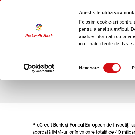
Sari
PERSOANE
COMPANII
la
FIZICE
Acest site utilizează cook
conținut
Folosim cookie-uri pentru a 
Conturi
Economisire
pentru a analiza traficul. 
analize informații cu privir
informații oferite de dvs. sa
Credite cu dobanda redus
cadrul initiativei JER
Selecția
Necesare
P
consimțământului
ProCredit Bank și Fondul European de Investiții
a
acordată IMM-urilor în valoare totală de 40 milioa