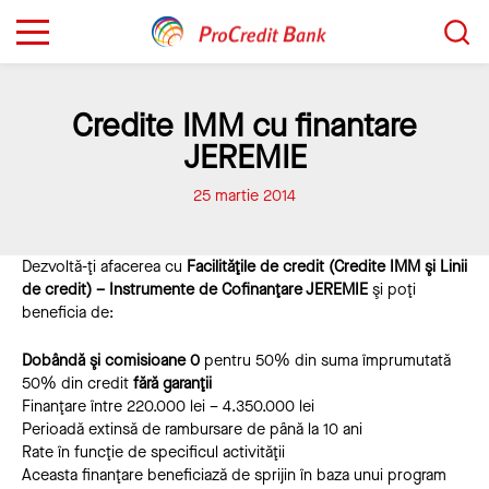
Sari
Caută...
la
conținut
Credite IMM cu finantare
JEREMIE
25 martie 2014
Dezvoltă-ţi afacerea cu
Facilităţile de credit (Credite IMM şi Linii
de credit) – Instrumente de Cofinanţare JEREMIE
şi poţi
beneficia de:
Dobândă şi comisioane 0
pentru 50% din suma împrumutată
50% din credit
fără garanţii
Finanţare între 220.000 lei – 4.350.000 lei
Perioadă extinsă de rambursare de până la 10 ani
Rate în funcţie de specificul activităţii
Aceasta finanţare beneficiază de sprijin în baza unui program