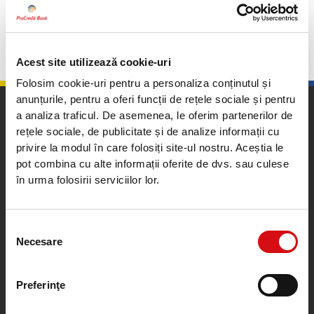
Înapoi
Acest site utilizează cookie-uri
Folosim cookie-uri pentru a personaliza conținutul și
anunțurile, pentru a oferi funcții de rețele sociale și pentru
a analiza traficul. De asemenea, le oferim partenerilor de
rețele sociale, de publicitate și de analize informații cu
privire la modul în care folosiți site-ul nostru. Aceștia le
pot combina cu alte informații oferite de dvs. sau culese
în urma folosirii serviciilor lor.
Calea Plevnei nr. 159, sector 6, București, România
Contact Center
Selecția
0372100200
Necesare
consimțământului
0212015555
Program: Luni - Vineri, 8:00 - 18:00
Cu excepția sărbătorilor legale
Preferinţe
ROU.ProcreditCallCenter@procredit-group.com