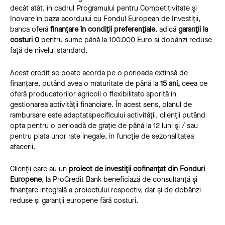
decât atât, în cadrul Programului pentru Competitivitate şi
Inovare în baza acordului cu Fondul European de Investiţii,
banca oferă
finanţare în condiţii preferenţiale
, adică
garanţii la
costuri 0
pentru sume până la 100.000 Euro si dobânzi reduse
față de nivelul standard.
Acest credit se poate acorda pe o perioada extinsă de
finanțare, putând avea o maturitate de până la
15 ani,
ceea ce
oferă producatorilor agricoli o flexibilitate sporită în
gestionarea activităţii financiare. În acest sens, planul de
rambursare este adaptatspecificului activităţii, clienţii putând
opta pentru o perioadă de graţie de până la 12 luni şi / sau
pentru plata unor rate inegale, în funcţie de sezonalitatea
afacerii.
Clienţii care au un
proiect de investiţii cofinanţat din Fonduri
Europene
, la ProCredit Bank beneficiază de consultanţă şi
finanţare integrală a proiectului respectiv, dar și de dobânzi
reduse și garanții europene fără costuri.