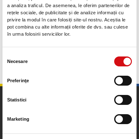
a analiza traficul. De asemenea, le oferim partenerilor de
Dragoș Calcan – Ofițer Relații Publice
rețele sociale, de publicitate și de analize informații cu
privire la modul în care folosiți site-ul nostru. Aceștia le
ProCredit Bank România
pot combina cu alte informații oferite de dvs. sau culese
în urma folosirii serviciilor lor.
Telefon: 021.201.60.42/0724.330.559
ProcreditPR@procreditbank.r
o
Selecția
Necesare
consimțământului
Înapoi
Preferinţe
Statistici
Marketing
Calea Plevnei nr. 159, sector 6, București, România