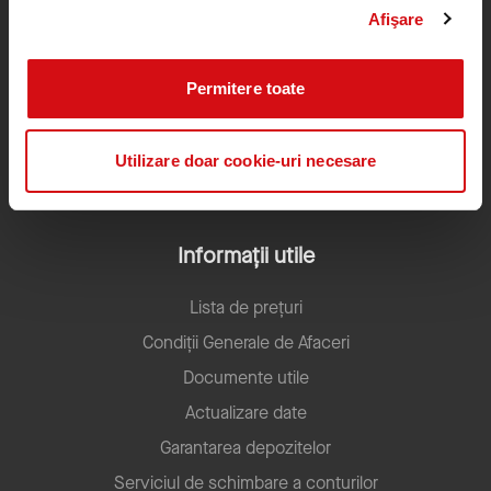
Afişare
Contact Center
0372100200
0212015555
Program: Luni - Vineri, 8:00 - 18:00
Permitere toate
Cu excepția sărbătorilor legale
ROU.ProcreditCallCenter@procredit-group.com
Utilizare doar cookie-uri necesare
Informații utile
Lista de prețuri
Condiții Generale de Afaceri
Documente utile
Actualizare date
Garantarea depozitelor
Serviciul de schimbare a conturilor