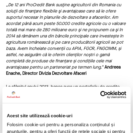
„De 12 ani ProCredit Bank susţine agricultorii din Romania cu
soluţii de finanţare flexibile şi avantajoase care să le ofere
suportul necesar în planurile de dezvoltare a afacerilor. Am
acordat până acum peste 50.000 credite agricole cu o valoare
totală mai mare de 280 milioane euro şi ne propunem ca şi în
2014 să rămânem una din băncile principale care investește în
agricultura românească și pe care producătorii agricoli se pot
baza. Avem încheiate convenții cu APIA, FGCR, FNGCIMM, și
astfel, ne asigurăm că le oferim clienților noștri o gamă
completă de produse de finanțare și condițiile cele mai
avantajoase pentru un parteneriat pe termen lung.”
Andreea
Enache,
Director Divizia Dezvoltare Afaceri
La sfârșitul anului 2013, banca avea un portofoliu de credite
agricole în derulare în valoare
de 82,8 milioane Euro
,
înregistrând o creștere de
20%
față de anul 2012. Din total
portofoliu de credite al băncii, aproximativ 30% reprezintă
credite agricole, cifre care demonstrează implicarea ProCredit
Acest site utilizează cookie-uri
Bank în susținerea sectorului agricol din România.
Folosim cookie-uri pentru a personaliza conținutul și
Pentru mai multe informaţii:
anunțurile, pentru a oferi funcții de rețele sociale și pentru