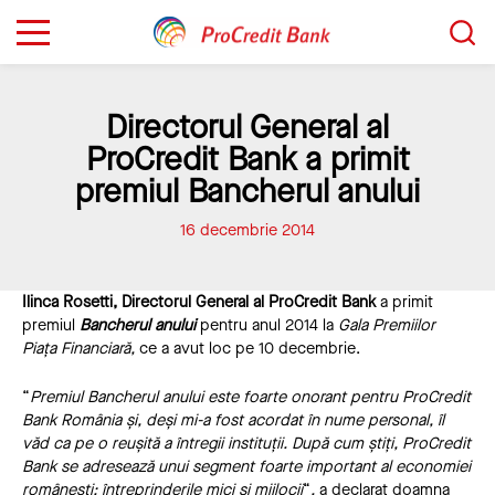
Sari
Caută...
la
conținut
Directorul General al
ProCredit Bank a primit
premiul Bancherul anului
16 decembrie 2014
Ilinca Rosetti, Directorul General al ProCredit Bank
a primit
premiul
Bancherul anului
pentru anul 2014 la
Gala Premiilor
Piața Financiară,
ce a avut loc pe 10 decembrie.
“
Premiul Bancherul anului este foarte onorant pentru ProCredit
Bank România și, deși mi-a fost acordat în nume personal, îl
văd ca pe o reușită a întregii instituții. După cum știți, ProCredit
Bank se adresează unui segment foarte important al economiei
românești: întreprinderile mici și mijlocii
“
,
a declarat doamna