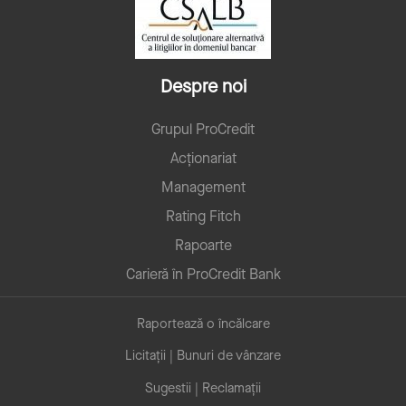
Despre noi
Grupul ProCredit
Acționariat
Management
Rating Fitch
Rapoarte
Carieră în ProCredit Bank
Raportează o încălcare
Licitații | Bunuri de vânzare
Sugestii | Reclamații