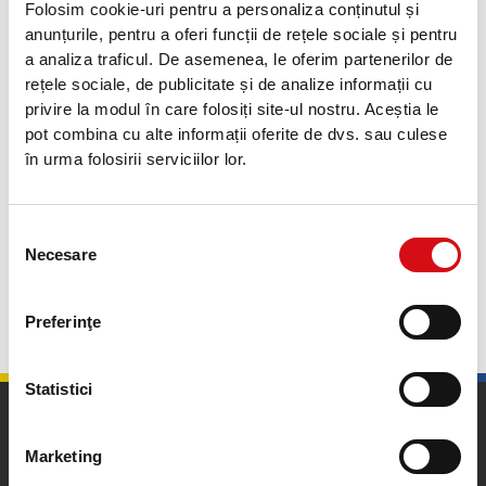
Folosim cookie-uri pentru a personaliza conținutul și
creștere de 12,5%, portofoliul de credite al ProCredit Bank nu
anunțurile, pentru a oferi funcții de rețele sociale și pentru
urmează linia descendentă a sistemului bancar, unde s-a
a analiza traficul. De asemenea, le oferim partenerilor de
înregistrat o scădere cu 2,5%, la momentul septembrie 2014.
Cunoștințele particularităților economiei românești și
rețele sociale, de publicitate și de analize informații cu
abordarea noastră responsabilă de acordare a împrumuturilor
privire la modul în care folosiți site-ul nostru. Aceștia le
este demonstrată de rata de 4,61% a creditelor
pot combina cu alte informații oferite de dvs. sau culese
neperformante, considerabil inferioară celei de 15,33%
în urma folosirii serviciilor lor.
înregistrată la nivelul sistemului bancar. Banca își va continua
politica de creștere a portofoliului de clienți, în special în
rândul întreprinderilor mici și mijlocii, și își propune să rămână
Selecția
prima opțiune pentru parteneriatul pe termen lung în domeniul
Necesare
consimțământului
bancar.
Preferinţe
Înapoi
Statistici
Marketing