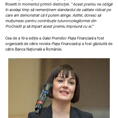
Rosetti în momentul primirii distincției
.
“
Acest premiu ne obligă
în același timp să ne
menținem standardul de calitate ridicat pe
care am demonstrat că îl putem atinge
. Astfel, doresc să
mulțumesc pentru contribuție tuturor
colegilor
mei din
ProCredit și să împart acest premiu împreun
ă cu ei
.
“
Cea de a 19-a ediție a
Galei Premiilor Piața Financiară
a fost
organizată de către revista
Piața Financiară
și a fost găzduită de
către Banca Națională a României.