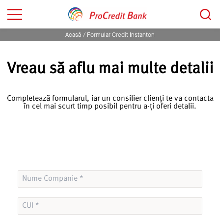
Sari
Caută...
la
conținut
Acasă
Formular Credit Instanton
Vreau să aflu mai multe detalii
Completează formularul, iar un consilier clienți
te va contacta
în cel mai scurt timp posibil pentru a-ți oferi d
etalii.