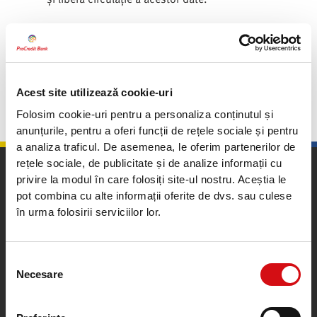
Vreau să fiu contactat
Acest site utilizează cookie-uri
Folosim cookie-uri pentru a personaliza conținutul și
anunțurile, pentru a oferi funcții de rețele sociale și pentru
a analiza traficul. De asemenea, le oferim partenerilor de
rețele sociale, de publicitate și de analize informații cu
privire la modul în care folosiți site-ul nostru. Aceștia le
pot combina cu alte informații oferite de dvs. sau culese
în urma folosirii serviciilor lor.
Selecția
Calea Plevnei nr. 159, sector 6, București, România
Necesare
consimțământului
Contact Center
0372100200
0212015555