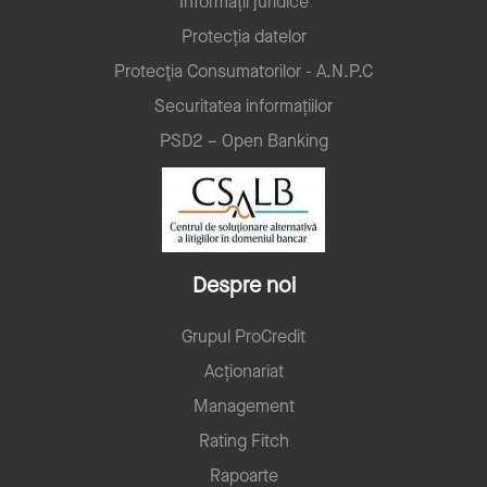
Informații juridice
Protecția datelor
Protecţia Consumatorilor - A.N.P.C
Securitatea informațiilor
PSD2 – Open Banking
Despre noi
Grupul ProCredit
Acționariat
Management
Rating Fitch
Rapoarte