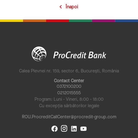
Înapoi
Calea Plevnei nr. 159, sector 6, București, România
Contact Center
0372100200
0212015555
Program: Luni - Vineri, 8:00 - 18:00
Cu excepția sărbătorilor legale
ROU.ProcreditCallCenter@procredit-group.com