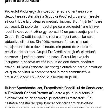
țările în care activează
Proiectul ProEnergy din Kosovo reflectă orientarea spre
dezvoltarea sustenabilă a Grupului ProCredit, care urmărește
să contribuie la protejarea mediului înconjurător în țările în care
activează. Dincolo de impactul pe care proiectul îl are la nivel
local în Kosovo, ProEnergy reprezintă un pas esențial pentru
Grupul ProCredit însuși, în direcția atingerii propriilor sale
obiective climatice. Din 2018, moment în care și-a luat
angajamentul de a deveni neutru din punct de vedere al
emisiilor de carbon, Grupul ProCredit a reușit să își reducă
aproape la jumătate acest indicator. Parcul fotovoltaic
inaugurat în Kosovo se află în curs de certificare, conform
etalonului Gold Standard, iar energia curată pe care o produce
va ajuta pe viitor la compensarea în mod semnificativ a
emisiilor Scope 1 și Scope 2 la nivelul Grupului.
Hubert Spechtenhauser, Președintele Consiliului de Conducere
al ProCredit General Partner AG
, care a ținut un discurs la
evenimentul de deschidere, punctează următoarele: ”În
calitatea noastră de grup bancar orientat spre dezvoltare