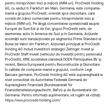
pentru întreprinderi mici și mijlocii (IMM-uri). ProCredit Holding
AG, cu sediul în Frankfurt am Main, Germania, este compania-
mamă a grupului ProCredit, orientat spre dezvoltare, care
constă din bănci comerciale pentru întreprinderile mici și
mijlocii (IMM-uri). Pe lângă concentrarea operațională asupra
Europei de Sud-Est și de Est, grupul ProCredit este, de
asemenea, activ în America de Sud și în Germania. Acțiunile
societății sunt tranzacționate pe segmentul Prime Standard la
Bursa de Valori din Frankfurt. Acționarii principali ai ProCredit
Holding AG includ investitorii strategici Zeitinger Invest și
ProCredit Staff Invest (vehiculul de investiții pentru personalul
ProCredit), KfW, societatea olandeză DOEN Participaties BV și,
recent, Banca Europeană pentru Reconstrucție și Dezvoltare.
În calitate de companie mamă a grupului, conform Legii
Bancare germane, ProCredit Holding AG este supravegheată la
nivel consolidat de Autoritatea Federală Germană de
Supraveghere Financiară (Bundesanstalt für
Finanzdienstleistungsaufsicht, BaFin) și de Bundesbank din
Germania. Pentru informații suplimentare, vă rugăm să vizitați:
https://www.procredit-holding.com/