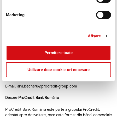
pondere de peste 22% din portofoliul total de credite al
băncii. Dincolo de aceste cifre, în calitate de partener strategic
pe termen lung al clienților săi, ProCredit Bank România îi
Marketing
consiliază nu numai pe aspecte financiare, ci și în privința
investițiilor verzi.
Sustenabilitatea s-a plasat întotdeauna și rămâne în centrul
Afişare
modelului de afaceri al ProCredit Bank România.
Persoana de contact:
Permitere toate
Ana Becheru, Specialist Marketing ProCredit Bank România
Utilizare doar cookie-uri necesare
Tel: 0372 100 200 / 0212 015 555
E-mail:
ana.becheru@procredit-group.com
Despre ProCredit Bank România
ProCredit Bank România este parte a grupului ProCredit,
orientat spre dezvoltare, care este format din bănci comerciale