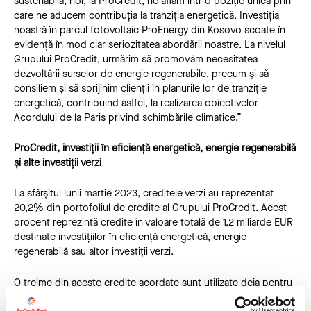
sustenabilă, noi, la ProCredit, ne aflăm într-o poziție unică prin
care ne aducem contribuția la tranziția energetică. Investiția
noastră în parcul fotovoltaic ProEnergy din Kosovo scoate în
evidență în mod clar seriozitatea abordării noastre. La nivelul
Grupului ProCredit, urmărim să promovăm necesitatea
dezvoltării surselor de energie regenerabile, precum și să
consiliem și să sprijinim clienții în planurile lor de tranziție
energetică, contribuind astfel, la realizarea obiectivelor
Acordului de la Paris privind schimbările climatice.”
ProCredit, investiții în eficiență energetică, energie regenerabilă
și alte investiții verzi
La sfârșitul lunii martie 2023, creditele verzi au reprezentat
20,2% din portofoliul de credite al Grupului ProCredit. Acest
procent reprezintă credite în valoare totală de 1,2 miliarde EUR
destinate investițiilor în eficiență energetică, energie
regenerabilă sau altor investiții verzi.
O treime din aceste credite acordate sunt utilizate deja pentru
proiecte de energie regenerabilă. Pana la data de 31 martie