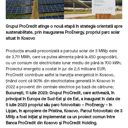
Grupul ProCredit atinge o nouă etapă în strategia orientată spre
sustenabilitate, prin
inaugurarea ProEnergy, propriul parc solar
situat în Kosovo
Producția anuală preconizată a parcului solar de 3 MWp este
de 3.711 MWh, care va putea alimenta până la 450 gospodării,
cu un consum de electricitate lunar mediu de până la 700 kWh;
Proiectul energetic a costat în jur de 2,5 milioane EUR;
ProCredit contribuie astfel la tranziția energetică în Kosovo,
ținând cont că 90% din electricitatea generată în Kosovo în
2022 a provenit din centrale electrice pe bază de cărbune;
București, 11 iulie 2023: Grupul ProCredit, care activează, în
principal în Europa de Sud-Est și de Est, a inaugurat în data de
5 iulie 2023 propriul său parc fotovoltaic – ProEnergy – în
Lipjan, în apropiere de Pristina, Kosovo. Parcul fotovoltaic de 3
MWp a fost inițiat și implementat ca un proiect comun între
Banca ProCredit din Kosovo și ProCredit Holding.