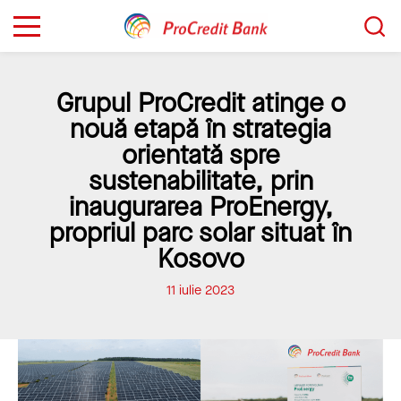
Sari
Caută...
la
conținut
Grupul ProCredit atinge o
nouă etapă în strategia
orientată spre
sustenabilitate, prin
inaugurarea ProEnergy,
propriul parc solar situat în
Kosovo
11 iulie 2023