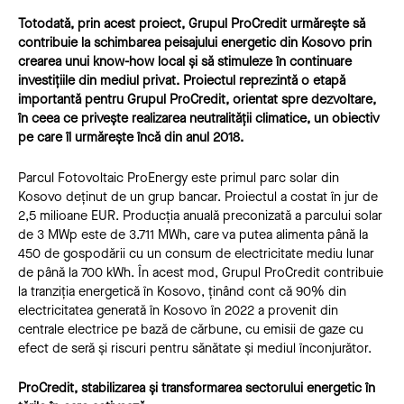
Totodată, prin acest proiect, Grupul ProCredit urmărește să
contribuie la schimbarea peisajului energetic din Kosovo prin
crearea unui know-how local și să stimuleze în continuare
investițiile din mediul privat. Proiectul reprezintă o etapă
importantă pentru Grupul ProCredit, orientat spre dezvoltare,
în ceea ce privește realizarea neutralității climatice, un obiectiv
pe care îl urmărește încă din anul 2018.
Parcul Fotovoltaic ProEnergy este primul parc solar din
Kosovo deținut de un grup bancar. Proiectul a costat în jur de
2,5 milioane EUR. Producția anuală preconizată a parcului solar
de 3 MWp este de 3.711 MWh, care va putea alimenta până la
450 de gospodării cu un consum de electricitate mediu lunar
de până la 700 kWh. În acest mod, Grupul ProCredit contribuie
la tranziția energetică în Kosovo, ținând cont că 90% din
electricitatea generată în Kosovo în 2022 a provenit din
centrale electrice pe bază de cărbune, cu emisii de gaze cu
efect de seră și riscuri pentru sănătate și mediul înconjurător.
ProCredit, stabilizarea și transformarea sectorului energetic în