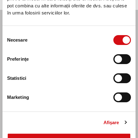
schimbărilor climatice
pot combina cu alte informații oferite de dvs. sau culese
în urma folosirii serviciilor lor.
Vreau să aflu mai multe detalii
Selecția
Necesare
consimțământului
Completează formularul, iar un consilier clienți
te va contacta
în cel mai scurt timp posibil pentru a-ți oferi d
etalii.
Preferinţe
Statistici
Marketing
Afişare