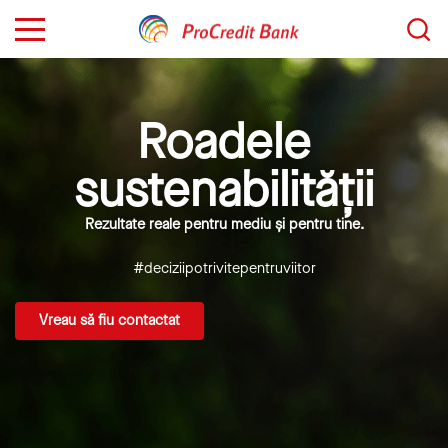
Sari
Caută...
la
conținut
Roadele
sustenabilității
Rezultate reale pentru mediu și pentru tine.
#deciziipotrivitepentruviitor
Vreau să fiu contactat