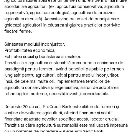
Agricultura sustenabilă este un termen umbrelă pentru mai multe
abordări ale agriculturii (ex. agricultura conservativă, agricultura
regenerativă, agricultura ecologică, agricultura de precizie,
agricultura circulară). Aceasta vine cu un set de principii care
ghidează agricultorii în căutarea și găsirea practicilor potrivite
fiecărei ferme:
Sănătatea mediului înconjurător;
Profitabilitatea economică;
Echitatea social și bunăstarea animalelor.
Tranziția la o agricultura sustenabilă presupune o schimbare de
paradigmă pentru fermieri, având beneficii palpabile pe termen
lung atât pentru agricultori, cât și pentru mediul înconjurător.
Însă, de cele mai multe ori, implementarea tehnicilor de
agricultură conservativă și regenerativă, alături de adoptarea
tehnologiilor moderne, necesită investiții considerabile.
De peste 20 de ani, ProCredit Bank este alături de fermieri și
susține dezvoltarea agriculturii, oferind finanțare și soluții
financiare adaptate nevoilor specifice acestui sector crucial.
Tranziția ta către agricultură sustenabilă este mai ușoară împreună
cu un partener de încredere – Alege ProCredit Bank!