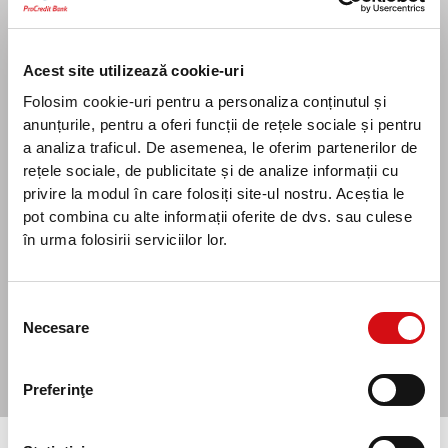
Prin bifarea căsuței, declar că sunt de acord în
Acest site utilizează cookie-uri
mod expres cu prelucrarea datelor introduse în
această pagină și că am citit documentul
Folosim cookie-uri pentru a personaliza conținutul și
privind
protecția datelor cu caracter
anunțurile, pentru a oferi funcții de rețele sociale și pentru
personal
furnizat de ProCredit Bank în
a analiza traficul. De asemenea, le oferim partenerilor de
conformitate cu Regulamentul (UE) nr. 2016/679
rețele sociale, de publicitate și de analize informații cu
privind protecția persoanelor fizice în ceea ce
privire la modul în care folosiți site-ul nostru. Aceștia le
privește prelucrarea datelor cu caracter personal
pot combina cu alte informații oferite de dvs. sau culese
și libera circulație a acestor date.
în urma folosirii serviciilor lor.
Vreau să fiu contactat
Selecția
Necesare
consimțământului
Preferinţe