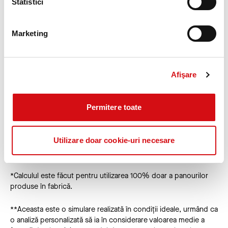
Statistici
Simulare costuri investiție
Marketing
Investiție
Economie în 10 ani
Economie în 25 ani
D
50,000 €
162,000 €
405,000 €
3
Afişare
100,000 €
324,000 €
810,000 €
3
150,000 €
486,000 €
1,215,000 €
3
Permitere toate
200,000 €
648,000 €
1,620,000 €
3
Utilizare doar cookie-uri necesare
*Calculul este făcut pentru utilizarea 100% doar a panourilor
produse în fabrică.
**Aceasta este o simulare realizată în condiții ideale, urmând ca
o analiză personalizată să ia în considerare valoarea medie a