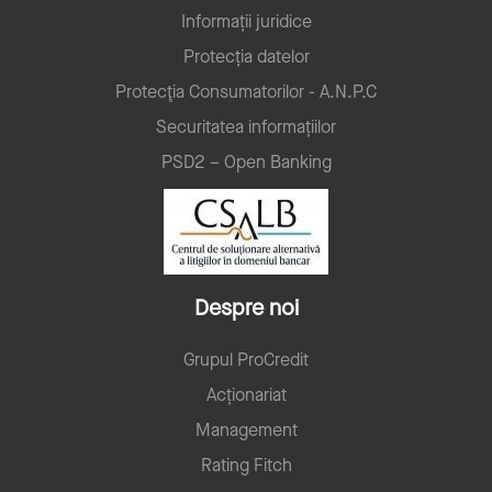
Informații juridice
Protecția datelor
Protecţia Consumatorilor - A.N.P.C
Securitatea informațiilor
PSD2 – Open Banking
Despre noi
Grupul ProCredit
Acționariat
Management
Rating Fitch