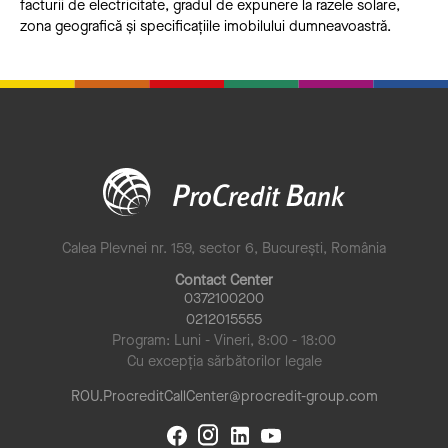
facturii de electricitate, gradul de expunere la razele solare,
zona geografică și specificațiile imobilului dumneavoastră.
Calea Plevnei nr. 159, sector 6, București, România
Contact Center
0372100200
0212015555
Program: Luni - Vineri, 8:00 - 18:00
Cu excepția sărbătorilor legale
ROU.ProcreditCallCenter@procredit-group.com