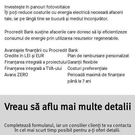
Investește în panouri fotovoltaice
Îți poți reduce costurile cu energia electrică necesară afacerii
tale, iar pe lângă tine se bucură și mediul înconjurător.
Procredit Bank susține afacerile care doresc să își eficientizeze
consumul de energie prin utilizarea resurselor regenerabile.
Avantajele finanțării cu Procredit Bank
Credite în LEI și EUR
Plan de rambursare personalizat
Finanțarea integrală a proiectului
Garanții flexibile
Finanțarea integrală a TVA-ului
Costuri preferențiale
Avans ZERO
Perioadă maximă de finanțare
până la 7 ani
Vreau să aflu mai multe detalii
Completează formularul, iar un consilier clienți
te va contacta
în cel mai scurt timp posibil pentru a-ți oferi d
etalii.