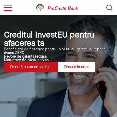
Sari
Caută...
la
conținut
Creditul InvestEU pentru
afacerea ta
Beneficiază de finanțare pentru IMM-uri cu garanții europene
Avans ZERO
Nevoie de garanții redusă
Maturitate de până la 15 ani
Discută cu un consultant
Deschide cont