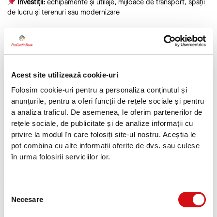
Investiții:
echipamente și utilaje, mijloace de transport, spații
de lucru și terenuri sau modernizare
Pachet Capital de lucru și investiții:
Finanțare completă cu o
singură analiză
Acest site utilizează cookie-uri
Folosim cookie-uri pentru a personaliza conținutul și
anunțurile, pentru a oferi funcții de rețele sociale și pentru
a analiza traficul. De asemenea, le oferim partenerilor de
rețele sociale, de publicitate și de analize informații cu
privire la modul în care folosiți site-ul nostru. Aceștia le
pot combina cu alte informații oferite de dvs. sau culese
Criterii de eligibilitate accesibile
în urma folosirii serviciilor lor.
Domenii:
producție, agricultură, energie, transport și logistică,
construcții, comerț, IT și servicii.
Selecția
Forme de organizare juridică
: SRL, PFA, II sau IF
Necesare
consimțământului
Activitatate:
minim doi ani fiscali încheiați