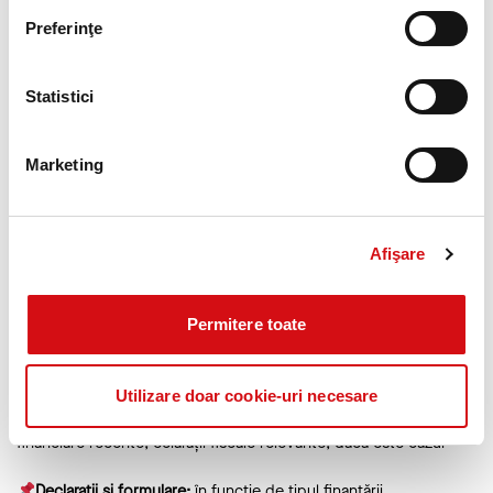
Preferinţe
Întreprinderi mici și mijlocii (IMM-uri)
, conform definiției
europene
Statistici
Marketing
Afişare
Documente necesare pentru analiza de credit
Documente de identificare afacere
: Certificat de înregistrare
Permitere toate
(CUI), Act constitutiv / hotărâri AGA (după caz), Acte de
identitate asociat/administrator
Utilizare doar cookie-uri necesare
Situații financiare
: bilanțuri contabile pe ultimii 2 ani, situații
financiare recente, eclarații fiscale relevante, dacă este cazul
Declarații și formulare:
în funcție de tipul finanțării