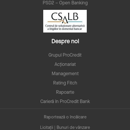
PSD2 – Open Banking
Despre noi
Grupul ProCredit
Acționariat
Management
Rating Fitch
Rapoarte
Carieră în ProCredit Bank
Raportează o încălcare
Licitații | Bunuri de vânzare