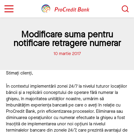
Sari
Caută...
la
conținut
Modificare suma pentru
notificare retragere numerar
10 martie 2017
Stimați clienți,
În contextul implementării zonei 24/7 la nivelul tuturor locațiilor
băncii și a replicării conceptului de operare fără numerar la
ghișeu, în majoritatea unităților noastre, urmărim să
îmbunătățim experiența bancară pe care o aveți în relație cu
ProCredit Bank, prin eficientizarea proceselor. Eliminarea sau
diminuarea operațiunilor cu numerar efectuate la ghișeu a fost
însoțită de implementarea unor noi opțiuni la nivelul
terminalelor bancare din zonele 24/7, care prezintă avantajul de