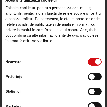
Acest site utilizează cookie-uri
Folosim cookie-uri pentru a personaliza conținutul și
anunțurile, pentru a oferi funcții de rețele sociale și pentru
a analiza traficul. De asemenea, le oferim partenerilor de
rețele sociale, de publicitate și de analize informații cu
Calea Plevnei nr. 159, sector 6, București, România
privire la modul în care folosiți site-ul nostru. Aceștia le
Contact Center
pot combina cu alte informații oferite de dvs. sau culese
0372100200
în urma folosirii serviciilor lor.
0212015555
Program: Luni - Vineri, 8:00 - 18:00
Cu excepția sărbătorilor legale
Selecția
ROU.ProcreditCallCenter@procredit-group.com
Necesare
consimțământului
Preferinţe
Informații utile
Statistici
Lista de prețuri
Condiții Generale de Afaceri
Marketing