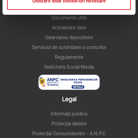
Utilizare doar cookie-uri necesare
Condiții Generale de Afaceri
Documente utile
Actualizare date
Garantarea depozitelor
Serviciul de schimbare a conturilor
Regulamente
Neticheta Social Media
Legal
Informații juridice
Protecția datelor
Protecţia Consumatorilor - A.N.P.C