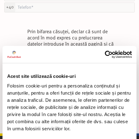
+40
Prin bifarea căsuței, declar că sunt de
acord în mod expres cu prelucrarea
datelor introduse în această pagină și că
am citit documentul privind
protecția
datelor cu caracter personal
furnizat de
ProCredit Bank în conformitate cu
Regulamentul (UE) nr. 2016/679 privind
protecția persoanelor fizice în ceea ce
Acest site utilizează cookie-uri
privește prelucrarea datelor cu caracter
Folosim cookie-uri pentru a personaliza conținutul și
personal și libera circulație a acestor date.
anunțurile, pentru a oferi funcții de rețele sociale și pentru
a analiza traficul. De asemenea, le oferim partenerilor de
rețele sociale, de publicitate și de analize informații cu
Vreau să fiu contactat
privire la modul în care folosiți site-ul nostru. Aceștia le
pot combina cu alte informații oferite de dvs. sau culese
în urma folosirii serviciilor lor.