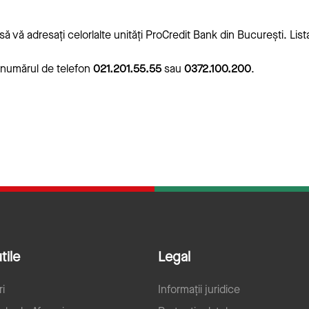
ă vă adresați celorlalte unități ProCredit Bank din București. Lis
a numărul de telefon
021.201.55.55
sau
0372.100.200
.
tile
Legal
ri
Informații juridice