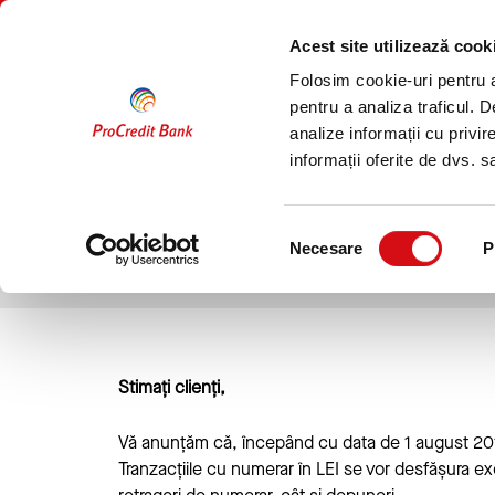
Sari
PERSOANE
COMPANII
la
FIZICE
Acest site utilizează cook
conținut
Folosim cookie-uri pentru a 
Conturi
Economisire
pentru a analiza traficul. 
analize informații cu privir
informații oferite de dvs. sa
Prima sucursala P
Selecția
Necesare
P
consimțământului
Stimați clienți,
Vă anunțăm că, începând cu data de 1 august 2016
Tranzacțiile cu numerar în LEI se vor desfășura ex