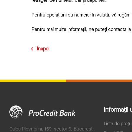
retrageri de numerar, cât și depuneri.
Pentru operațiuni cu numerar în valută, vă rugăm s
Pentru mai multe informații, ne puteți contacta l
Înapoi
Informații u
Lista de prețu
Calea Plevnei nr. 159, sector 6, București,