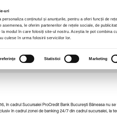
DEZVOLTARE
DESPRE
AGRICULTURĂ
CAR
DURABILĂ
NOI
ie-uri
personaliza conținutul și anunțurile, pentru a oferi funcții de rețe
Credite
Banking Digital
De asemenea, le oferim partenerilor de rețele sociale, de publicitat
e la modul în care folosiți site-ul nostru. Aceștia le pot combina c
u culese în urma folosirii serviciilor lor.
roCredit Bank care va opera fara
28 iulie 2016
referinţe
Statistici
Marketing
, în cadrul Sucursalei ProCredit Bank București Băneasa nu se vo
clusiv în cadrul zonei de banking 24/7 din cadrul sucursalei, la te