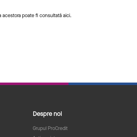
ta acestora poate fi consultată
aici
.
Despre noi
Grupul ProCredit