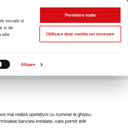
Știri
Curs
Locații
Contact
CALCULATOR
IERE
CO₂
Valutar
Permitere toate
Caută...
le sociale și
ProB@nking Plus
e și de
Utilizare doar cookie-uri necesare
u alte
 numerar la ghiseu
Afişare
r mai realiza operațiuni cu numerar la ghișeu.
rminalele bancare instalate, care permit atât