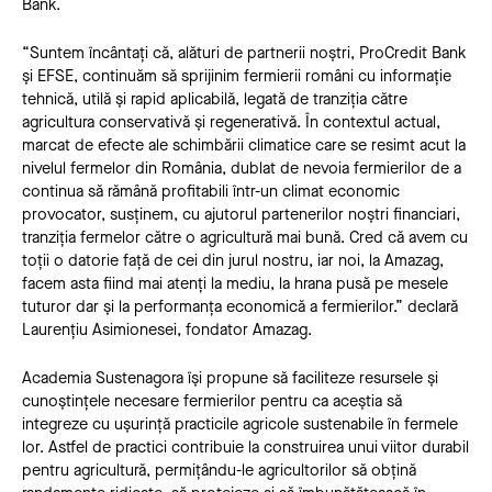
Bank.
“Suntem încântați că, alături de partnerii noștri, ProCredit Bank
și EFSE, continuăm să sprijinim fermierii români cu informație
tehnică, utilă și rapid aplicabilă, legată de tranziția către
agricultura conservativă și regenerativă. În contextul actual,
marcat de efecte ale schimbării climatice care se resimt acut la
nivelul fermelor din România, dublat de nevoia fermierilor de a
continua să rămână profitabili într-un climat economic
provocator, susținem, cu ajutorul partenerilor noștri financiari,
tranziția fermelor către o agricultură mai bună. Cred că avem cu
toții o datorie față de cei din jurul nostru, iar noi, la Amazag,
facem asta fiind mai atenți la mediu, la hrana pusă pe mesele
tuturor dar și la performanța economică a fermierilor.” declară
Laurențiu Asimionesei, fondator Amazag.
Academia Sustenagora își propune să faciliteze resursele și
cunoștințele necesare fermierilor pentru ca aceștia să
integreze cu ușurință practicile agricole sustenabile în fermele
lor. Astfel de practici contribuie la construirea unui viitor durabil
pentru agricultură, permițându-le agricultorilor să obțină