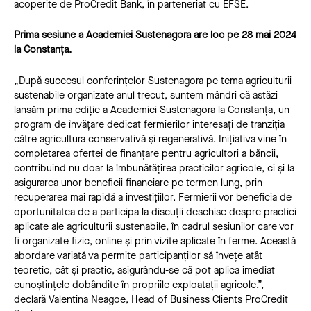
acoperite de ProCredit Bank, în parteneriat cu EFSE.
Prima sesiune a Academiei Sustenagora are loc pe 28 mai 2024
la Constanța.
„După succesul conferințelor Sustenagora pe tema agriculturii
sustenabile organizate anul trecut, suntem mândri că astăzi
lansăm prima ediție a Academiei Sustenagora la Constanța, un
program de învățare dedicat fermierilor interesați de tranziția
către agricultura conservativă și regenerativă. Inițiativa vine în
completarea ofertei de finanțare pentru agricultori a băncii,
contribuind nu doar la îmbunătățirea practicilor agricole, ci și la
asigurarea unor beneficii financiare pe termen lung, prin
recuperarea mai rapidă a investițiilor. Fermierii vor beneficia de
oportunitatea de a participa la discuții deschise despre practici
aplicate ale agriculturii sustenabile, în cadrul sesiunilor care vor
fi organizate fizic, online și prin vizite aplicate în ferme. Această
abordare variată va permite participanților să învețe atât
teoretic, cât și practic, asigurându-se că pot aplica imediat
cunoștințele dobândite în propriile exploatații agricole.”,
declară Valentina Neagoe, Head of Business Clients ProCredit