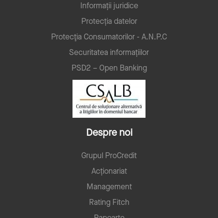
Informații juridice
Protecția datelor
Protecţia Consumatorilor - A.N.P.C
Securitatea informațiilor
PSD2 – Open Banking
Despre noi
Grupul ProCredit
Acționariat
Management
Rating Fitch
Rapoarte