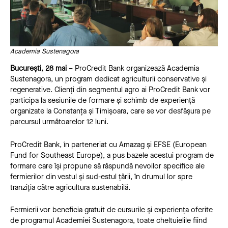
Academia Sustenagora
București, 28 mai
– ProCredit Bank organizează Academia
Sustenagora, un program dedicat agriculturii conservative și
regenerative. Clienți din segmentul agro ai ProCredit Bank vor
participa la sesiunile de formare și schimb de experiență
organizate la Constanța și Timișoara, care se vor desfășura pe
parcursul următoarelor 12 luni.
ProCredit Bank, în parteneriat cu Amazag și EFSE (European
Fund for Southeast Europe), a pus bazele acestui program de
formare care își propune să răspundă nevoilor specifice ale
fermierilor din vestul și sud-estul țării, în drumul lor spre
tranziția către agricultura sustenabilă.
Fermierii vor beneficia gratuit de cursurile și experiența oferite
de programul Academiei Sustenagora, toate cheltuielile fiind