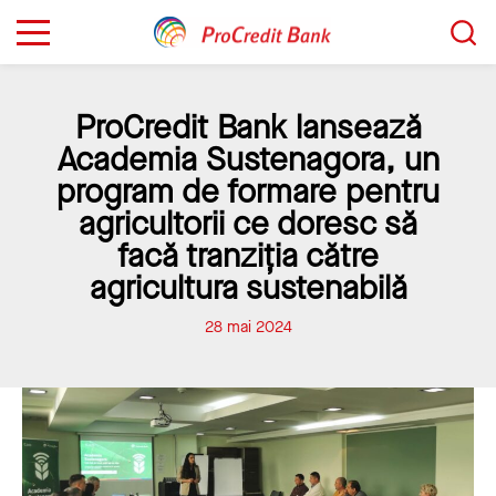
Sari
Caută...
la
conținut
ProCredit Bank lansează
Academia Sustenagora, un
program de formare pentru
agricultorii ce doresc să
facă tranziția către
agricultura sustenabilă
28 mai 2024