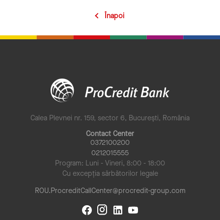
Înapoi
Calea Plevnei nr. 159, sector 6, București, România
Contact Center
0372100200
0212015555
Program: Luni - Vineri, 8:00 - 18:00
Cu excepția sărbătorilor legale
ROU.ProcreditCallCenter@procredit-group.com