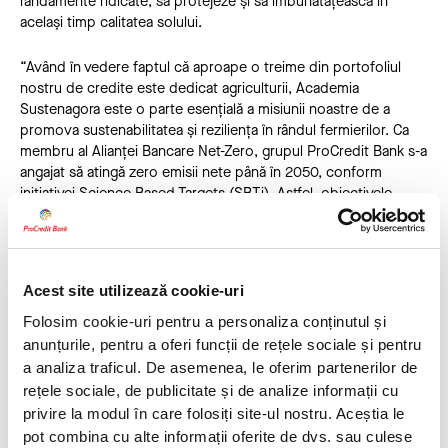
randamente ridicate, să protejeze și să îmbunătățească în
același timp calitatea solului.
“Având în vedere faptul că aproape o treime din portofoliul
nostru de credite este dedicat agriculturii, Academia
Sustenagora este o parte esențială a misiunii noastre de a
promova sustenabilitatea și reziliența în rândul fermierilor. Ca
membru al Alianței Bancare Net-Zero, grupul ProCredit Bank s-a
angajat să atingă zero emisii nete până în 2050, conform
inițiativei Science Based Targets (SBTi). Astfel, obiectivele
noastre pentru Scope 3 prioritizează întreprinderile mici și
mijlocii (IMM-uri) din agricultură și industrie. Prin atenția sporită
pe care o acordăm agriculturii românești, sprijinim
decarbonizarea clienților noștri și promovăm, de asemenea,
Acest site utilizează cookie-uri
dezvoltarea rurală și securitatea alimentară durabilă.” declară
Alexandra Floricică, Head of Sustainable Development.
Folosim cookie-uri pentru a personaliza conținutul și
anunțurile, pentru a oferi funcții de rețele sociale și pentru
Programul Academia Sustenagora cuprinde 7 module de
a analiza traficul. De asemenea, le oferim partenerilor de
învățare la care beneficiarii participă în mod gratuit. La prima
rețele sociale, de publicitate și de analize informații cu
ediție, Academia Sustenagora are deja două grupe de fermieri
privire la modul în care folosiți site-ul nostru. Aceștia le
interesați de tranziția către agricultura sustenabilă, care își
pot combina cu alte informații oferite de dvs. sau culese
desfășoară activitatea în vestul și sud-estul României, aceștia