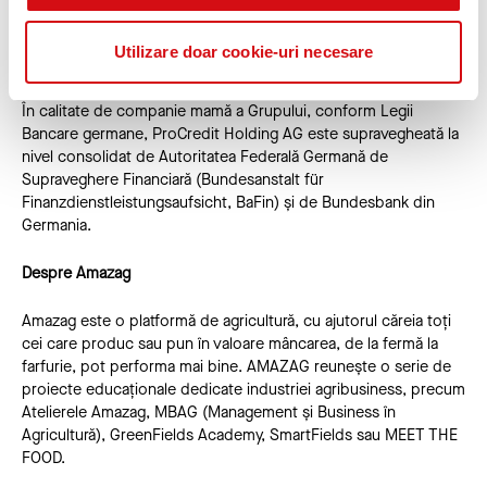
Holding AG includ investitorii strategici Zeitinger Invest și
ProCredit Staff Invest (vehiculul de investiții pentru personalul
Utilizare doar cookie-uri necesare
ProCredit), KfW, societatea olandeză DOEN Participaties BV și,
recent, Banca Europeană pentru Reconstrucție și Dezvoltare.
În calitate de companie mamă a Grupului, conform Legii
Bancare germane, ProCredit Holding AG este supravegheată la
nivel consolidat de Autoritatea Federală Germană de
Supraveghere Financiară (Bundesanstalt für
Finanzdienstleistungsaufsicht, BaFin) și de Bundesbank din
Germania.
Despre Amazag
Amazag este o platformă de agricultură, cu ajutorul căreia toți
cei care produc sau pun în valoare mâncarea, de la fermă la
farfurie, pot performa mai bine. AMAZAG reunește o serie de
proiecte educaționale dedicate industriei agribusiness, precum
Atelierele Amazag, MBAG (Management și Business în
Agricultură), GreenFields Academy, SmartFields sau MEET THE
FOOD.