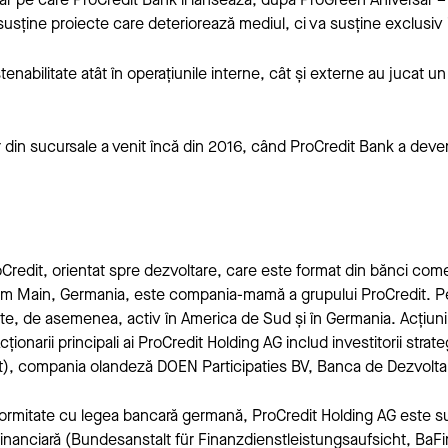
susține proiecte care deteriorează mediul, ci va susține exclusiv i
abilitate atât în operațiunile interne, cât și externe au jucat un ro
r din sucursale a venit încă din 2016, când ProCredit Bank a dev
redit, orientat spre dezvoltare, care este format din bănci comerc
rt am Main, Germania, este compania-mamă a grupului ProCredit. P
ste, de asemenea, activ în America de Sud și în Germania. Acțiu
ționarii principali ai ProCredit Holding AG includ investitorii strate
dit), compania olandeză DOEN Participaties BV, Banca de Dezvoltar
ormitate cu legea bancară germană, ProCredit Holding AG este su
nanciară (Bundesanstalt für Finanzdienstleistungsaufsicht, BaF