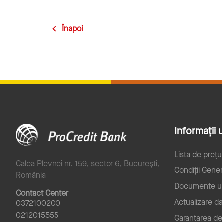
Înapoi
Informații u
Lista de prețu
Calea Plevnei nr. 159, sector 6, București,
Condiții Gener
România
Documente ut
Contact Center
Actualizare d
0372100200
0212015555
Garantarea de