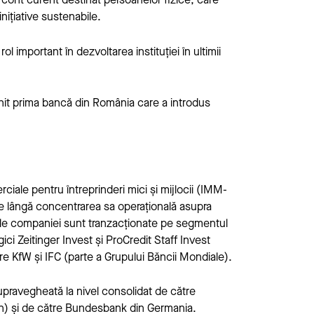
nițiative sustenabile.
l important în dezvoltarea instituției în ultimii
enit prima bancă din România care a introdus
iale pentru întreprinderi mici și mijlocii (IMM-
e lângă concentrarea sa operațională asupra
nile companiei sunt tranzacționate pe segmentul
gici Zeitinger Invest și ProCredit Staff Invest
e KfW și IFC (parte a Grupului Băncii Mondiale).
pravegheată la nivel consolidat de către
in) și de către Bundesbank din Germania.