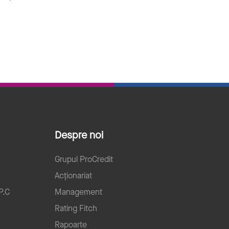
Despre noi
Grupul ProCredit
Acționariat
P.C
Management
Rating Fitch
Rapoarte