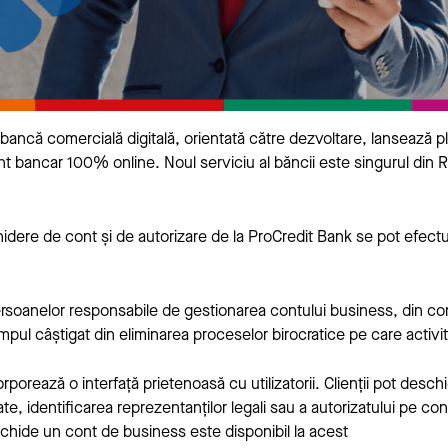
ancă comercială digitală, orientată către dezvoltare, lansează pla
bancar 100% online. Noul serviciu al băncii este singurul din Ro
dere de cont și de autorizare de la ProCredit Bank se pot efectua 
ersoanelor responsabile de gestionarea contului business, din confo
timpul câștigat din eliminarea proceselor birocratice pe care activita
orporează o interfață prietenoasă cu utilizatorii. Clienții pot des
tate, identificarea reprezentanților legali sau a autorizatului pe cont
schide un cont de business este disponibil la acest