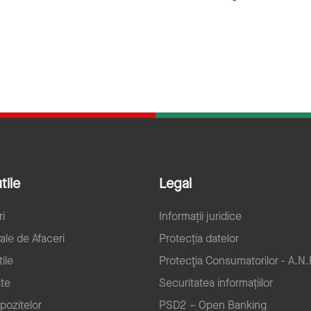
tile
Legal
ri
Informații juridice
ale de Afaceri
Protecția datelor
ile
Protecţia Consumatorilor - A.N.
ate
Securitatea informațiilor
pozitelor
PSD2 – Open Banking