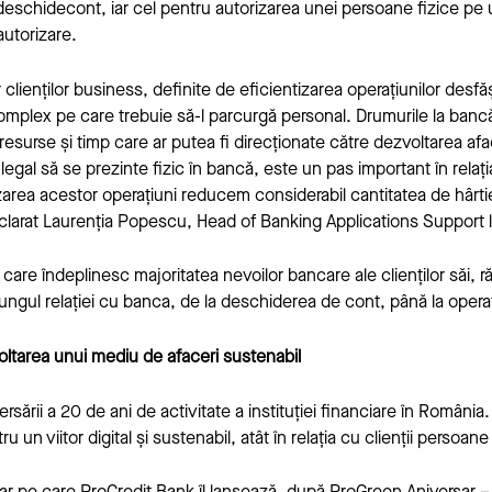
/deschidecont
, iar cel pentru autorizarea unei persoane fizice pe
autorizare
.
clienților business, definite de eficientizarea operațiunilor desfăș
complex pe care trebuie să-l parcurgă personal. Drumurile la banc
resurse și timp care ar putea fi direcționate către dezvoltarea af
egal să se prezinte fizic în bancă, este un pas important în relația
zarea acestor operațiuni reducem considerabil cantitatea de hârtie 
declarat Laurenția Popescu, Head of Banking Applications Support 
 care îndeplinesc majoritatea nevoilor bancare ale clienților săi, 
ngul relației cu banca, de la deschiderea de cont, până la opera
voltarea unui mediu de afaceri sustenabil
versării a 20 de ani de activitate a instituției financiare în Româ
 un viitor digital și sustenabil, atât în relația cu clienții persoane 
sar pe care ProCredit Bank îl lansează, după ProGreen Aniversar –