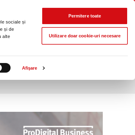
Știri
Curs
Locații
Contact
CALCULATOR
IERE
CO₂
Valutar
Permitere toate
Caută...
le sociale și
ProB@nking Plus
e și de
Utilizare doar cookie-uri necesare
u alte
stinata clientilor business
0% online
Afişare