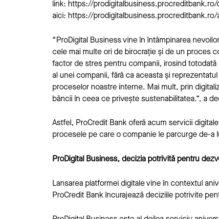
link:
https://prodigitalbusiness.procreditbank.ro
aici:
https://prodigitalbusiness.procreditbank.ro/
“ProDigital Business vine în întâmpinarea nevoilor 
cele mai multe ori de birocrație și de un proces 
factor de stres pentru companii, irosind totodată 
al unei companii, fără ca aceasta și reprezentatul l
proceselor noastre interne. Mai mult, prin digitali
băncii în ceea ce privește sustenabilitatea.“, a 
Astfel, ProCredit Bank oferă acum servicii digitale
procesele pe care o companie le parcurge de-a lu
ProDigital Business, decizia potrivită pentru dez
Lansarea platformei digitale vine în contextul ani
ProCredit Bank încurajează deciziile potrivite pentru
ProDigital Business
este al doilea serviciu aniver