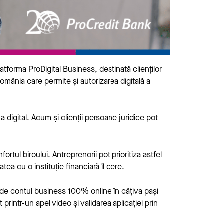
tforma ProDigital Business, destinată clienților
mânia care permite și autorizarea digitală a
digital. Acum și clienții persoane juridice pot
rtul biroului. Antreprenorii pot prioritiza astfel
tea cu o instituție financiară îl cere.
chide contul business 100% online în câțiva pași
 printr-un apel video și validarea aplicației prin