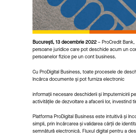
București, 13 decembrie 2022
– ProCredit Bank, b
persoane juridice care pot deschide acum un cont 
persoanelor fizice pe un cont business.
Cu
ProDigital Business
, toate procesele de deschi
încărca documente și pot furniza electronic
informații necesare deschiderii și împuternicirii p
activitățile de dezvoltare a afacerii lor, investind 
Platforma ProDigital Business este intuitivă și înc
simpli, prin încărcarea și validarea cărții de identi
semnătură electronică. Fluxul digital pentru a de