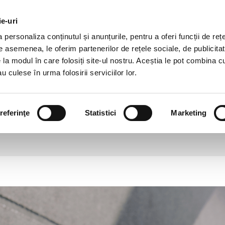
DEZVOLTARE
DESPRE
AGRICULTURĂ
CAR
DURABILĂ
NOI
ie-uri
personaliza conținutul și anunțurile, pentru a oferi funcții de rețe
Credite
Banking Digital
De asemenea, le oferim partenerilor de rețele sociale, de publicitat
e la modul în care folosiți site-ul nostru. Aceștia le pot combina c
u culese în urma folosirii serviciilor lor.
oDigital Business, platforma de
eschidere cont si autorizare 10
referinţe
Statistici
Marketing
13 decembrie 2022