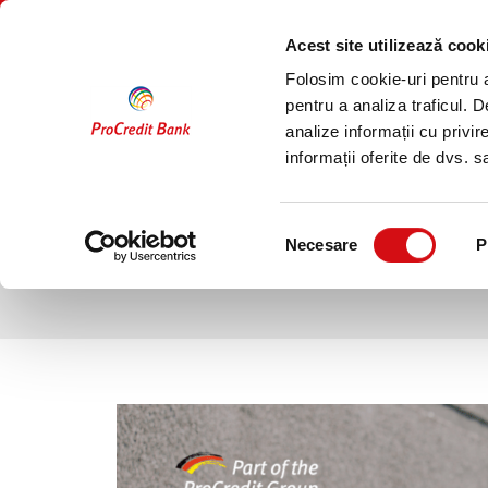
Sari
PERSOANE
COMPANII
la
FIZICE
Acest site utilizează cook
conținut
Folosim cookie-uri pentru a 
Conturi
Economisire
pentru a analiza traficul. 
analize informații cu privir
informații oferite de dvs. sa
ProCredit Bank lanseaza Pr
pentru d
Selecția
Necesare
P
consimțământului