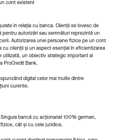
 un cont existent
urate în relația cu banca. Clienții se lovesc de
ă pentru autorizări sau semnături reprezintă un
acerii. Autorizarea unei persoane fizice pe un cont
 cu clienții și un aspect esențial în eficientizarea
utilizată, un obiectiv strategic important al
la ProCredit Bank.
răspunzând digital celor mai multe dintre
țiuni curente.
nia. Singura bancă cu acționariat 100% german,
fizice, cât și cu cele juridice.
 cont curent destinat persoanelor fizice, care