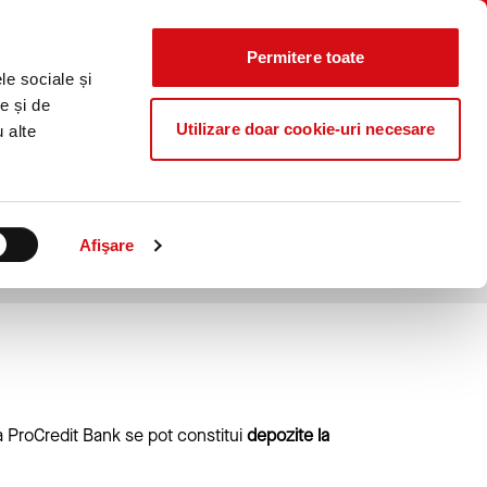
Știri
Curs
Locații
Contact
CALCULATOR
IERE
CO₂
Valutar
Permitere toate
Caută...
le sociale și
ProB@nking Plus
e și de
Utilizare doar cookie-uri necesare
u alte
e in Euro pe 100 de zile
Afişare
la ProCredit Bank se pot constitui
depozite la