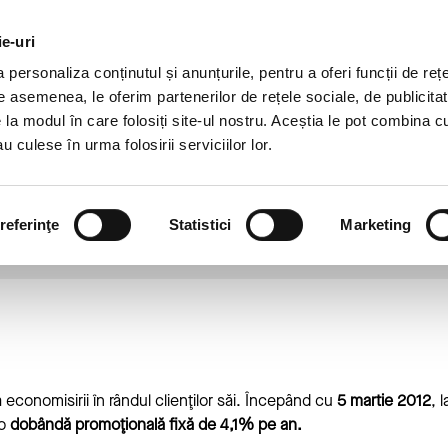
DEZVOLTARE
DESPRE
AGRICULTURĂ
CAR
DURABILĂ
NOI
ie-uri
personaliza conținutul și anunțurile, pentru a oferi funcții de rețe
Credite
Banking Digital
De asemenea, le oferim partenerilor de rețele sociale, de publicitat
e la modul în care folosiți site-ul nostru. Aceștia le pot combina c
u culese în urma folosirii serviciilor lor.
banda promotionala la depozitel
5 martie 2012
referinţe
Statistici
Marketing
economisirii în rândul clienţilor săi. Începând cu
5 martie 2012
, 
 o
dobândă promoţională fixă de 4,1% pe an.