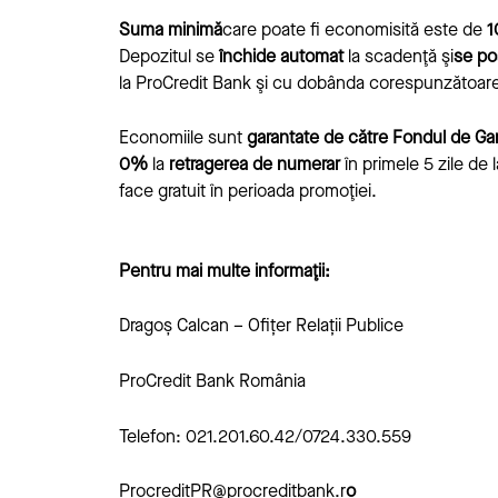
Suma minimă
care poate fi economisită este de
1
Depozitul se
închide automat
la scadenţă şi
se po
la ProCredit Bank şi cu dobânda corespunzătoare co
Economiile sunt
garantate de către Fondul de Gar
0%
la
retragerea de numerar
în primele 5 zile de
face gratuit în perioada promoţiei.
Pentru mai multe informaţii:
Dragoș Calcan – Ofițer Relații Publice
ProCredit Bank România
Telefon: 021.201.60.42/0724.330.559
ProcreditPR@procreditbank.r
o