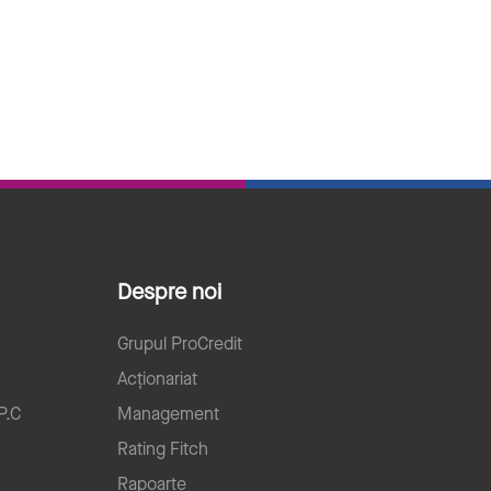
Despre noi
Grupul ProCredit
Acționariat
P.C
Management
Rating Fitch
Rapoarte