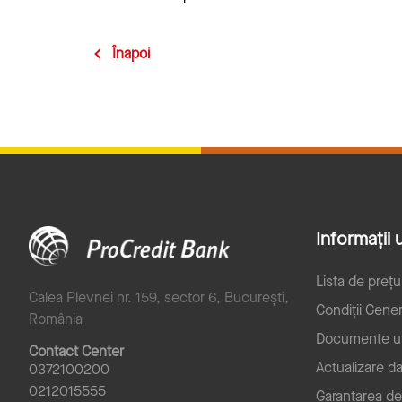
Înapoi
Informații u
Lista de prețu
Calea Plevnei nr. 159, sector 6, București,
Condiții Gener
România
Documente ut
Contact Center
Actualizare d
0372100200
0212015555
Garantarea de