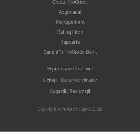
Grupul ProCredit
Acționariat
Management
Rating Fitch
Rapoarte
Carieră în ProCredit Bank
Raportează o încălcare
Licitații | Bunuri de vânzare
Sugestii | Reclamații
Copyright @ProCredit Bank 2026