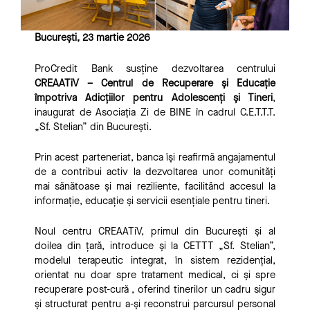
București, 23 martie 2026
ProCredit Bank susține dezvoltarea centrului
CREAATiV – Centrul de Recuperare și Educație
împotriva Adicțiilor pentru Adolescenți și Tineri
,
inaugurat de Asociația Zi de BINE în cadrul C.E.T.T.T.
„Sf. Stelian” din București.
Prin acest parteneriat, banca își reafirmă angajamentul
de a contribui activ la dezvoltarea unor comunități
mai sănătoase și mai reziliente, facilitând accesul la
informație, educație și servicii esențiale pentru tineri.
Noul centru CREAATiV, primul din București și al
doilea din țară, introduce și la CETTT „Sf. Stelian”,
modelul terapeutic integrat, în sistem rezidențial,
orientat nu doar spre tratament medical, ci și spre
recuperare post-cură , oferind tinerilor un cadru sigur
și structurat pentru a-și reconstrui parcursul personal