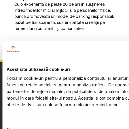
Cu o experiență de peste 20 de ani în susținerea
întreprinderilor mici și mijlocii și a persoanelor fizice,
banca promovează un model de banking responsabil,
bazat pe transparență, sustenabilitate și relații pe
termen lung cu clienții și comunitatea.
Înapoi
Acest site utilizează cookie-uri
Folosim cookie-uri pentru a personaliza conținutul și anunțuril
funcții de rețele sociale și pentru a analiza traficul. De asem
partenerilor de rețele sociale, de publicitate și de analize infor
modul în care folosiți site-ul nostru. Aceștia le pot combina cu
oferite de dvs. sau culese în urma folosirii serviciilor lor.
Calea Plevnei nr. 159, sector 6, București, România
Contact Center
0372100200
Selecția
0212015555