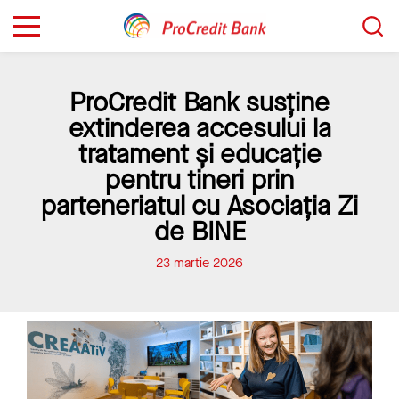
Sari
Caută...
la
conținut
ProCredit Bank susține
extinderea accesului la
tratament și educație
pentru tineri prin
parteneriatul cu Asociația Zi
de BINE
23 martie 2026