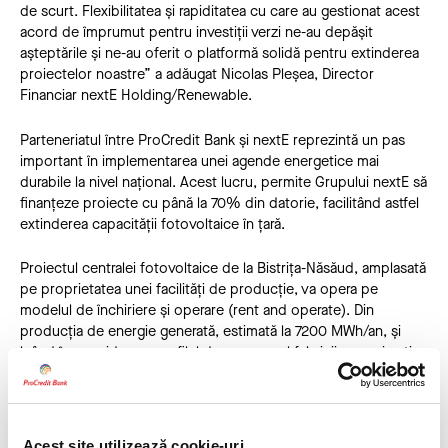
de scurt. Flexibilitatea și rapiditatea cu care au gestionat acest
acord de împrumut pentru investiții verzi ne-au depășit
așteptările și ne-au oferit o platformă solidă pentru extinderea
proiectelor noastre” a adăugat Nicolas Pleșea, Director
Financiar nextE Holding/Renewable.
Parteneriatul între ProCredit Bank și nextE reprezintă un pas
important în implementarea unei agende energetice mai
durabile la nivel național. Acest lucru, permite Grupului nextE să
finanțeze proiecte cu până la 70% din datorie, facilitând astfel
extinderea capacității fotovoltaice în țară.
Proiectul centralei fotovoltaice de la Bistrița-Năsăud, amplasată
pe proprietatea unei facilități de producție, va opera pe
modelul de închiriere și operare (rent and operate). Din
producția de energie generată, estimată la 7200 MWh/an, și
luând în considerare profilul ­­de consum al fabricii, aproximativ
80% din energia produsă va fi furnizată pentru consumul
intern, în timp ce surplusul de energie va fi injectat în rețeaua
națională. Un aspect aparte în cadrul proiectului îl reprezintă
amplasarea panourilor fotovoltaice, astfel că, o parte au fost
Acest site utilizează cookie-uri