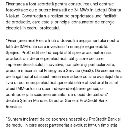
Finanțarea a fost acordată pentru construirea unei centrale
fotovoltaice cu o putere instalată de 7.4 MWp în județul Bistrița
Năsăud. Construcția s-a realizat pe proprietatea unei facilități
de producție, care este și principal consumator de energie
electrică în cadrul proiectului.
“Finanțarea nextE este încă o dovadă a angajamentului nostru
față de IMM-urile care investesc în energie regenerabilă.
Sprijinul ProCredit se îndreaptă atât spre prosumatorii sau
producătorii de energie electrică, cât și spre cei care
implementează soluții inovative, complete și particularizate,
precum mecanismul Energy as a Service (EaaS). De asemenea,
pe lângă faptul că acest mecanism aduce cu sine avantajul de a
livra direct energia electrică generată către utilizatorul final, el
oferă IMM-urilor nu doar independență energetică, ci
contribuie și la scăderea emisiilor de dioxid de carbon.“
declară Ștefan Manole, Director General ProCredit Bank
România.
”Suntem încântați de colaborarea noastră cu ProCredit Bank și
de modul în care acest parteneriat a evoluat într-un timp atât