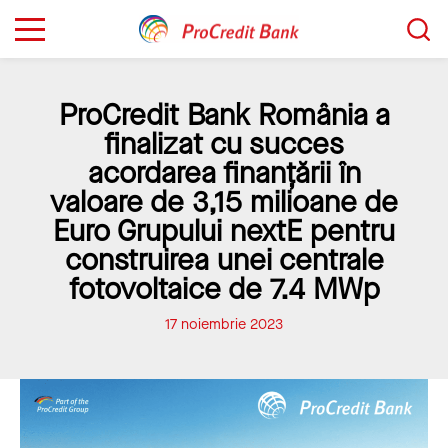
Sari
Caută...
la
conținut
ProCredit Bank România a
finalizat cu succes
acordarea finanțării în
valoare de 3,15 milioane de
Euro Grupului nextE pentru
construirea unei centrale
fotovoltaice de 7.4 MWp
17 noiembrie 2023