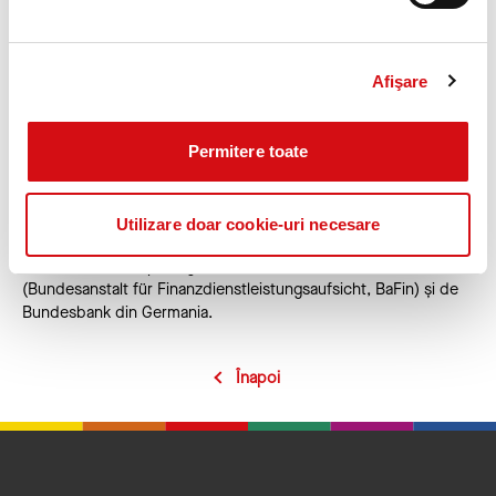
operațională asupra Europei de Sud-Est și de Est, grupul
ProCredit este, de asemenea, activ în America de Sud și în
Germania. Acțiunile companiei sunt tranzacționate pe
segmentul Prime Standard al Bursei de Valori din Frankfurt.
Afişare
Acționarii principali ai ProCredit Holding AG includ investitorii
strategici Zeitinger Invest și ProCredit Staff Invest (vehiculul de
investiții pentru personalul ProCredit), KfW, societatea
Permitere toate
olandeză DOEN Participaties BV și, recent, Banca Europeană
pentru Reconstrucție și Dezvoltare. În calitate de companie
mama a grupului, conform Legii bancare germane, ProCredit
Utilizare doar cookie-uri necesare
Holding AG este supravegheată la nivel consolidat de
Autoritatea de Supraveghere Financiară Federală Germană
(Bundesanstalt für Finanzdienstleistungsaufsicht, BaFin) și de
Bundesbank din Germania.
Înapoi