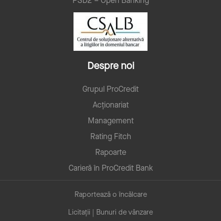
PSD2 – Open Banking
Despre noi
Grupul ProCredit
Acționariat
Management
Rating Fitch
Rapoarte
Carieră în ProCredit Bank
Raportează o încălcare
Licitații | Bunuri de vânzare