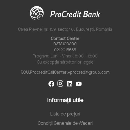
Calea Plevnei nr. 159, sector 6, București, România
Contact Center
0372100200
0212015555
Program: Luni - Vineri, 8:00 - 18:00
Cu excepția sărbătorilor legale
ROU.ProcreditCallCenter@procredit-group.com
Informații utile
Lista de prețuri
Condiții Generale de Afaceri