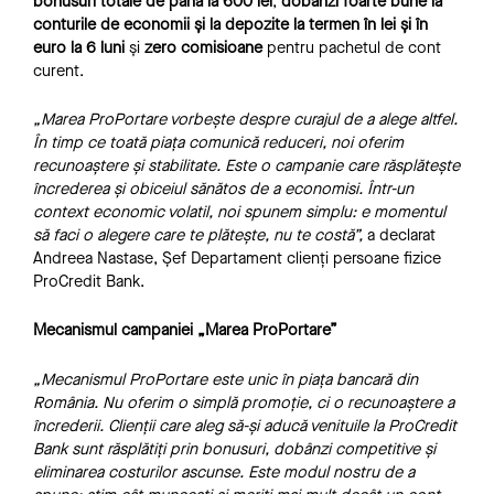
bonusuri totale de până la 600 lei
,
dobânzi foarte bune la
conturile de economii și la depozite la termen
în
lei și în
euro la 6 luni
și
zero comisioane
pentru pachetul de cont
curent.
„Marea ProPortare vorbește despre curajul de a alege altfel.
În timp ce toată piața comunică reduceri, noi oferim
recunoaștere și stabilitate. Este o campanie care răsplătește
încrederea și obiceiul sănătos de a economisi. Într-un
context economic volatil, noi spunem simplu: e momentul
să faci o alegere care te plătește, nu te costă”,
a declarat
Andreea Nastase, Șef Departament clienți persoane fizice
ProCredit Bank.
Mecanismul campaniei „Marea ProPortare”
„Mecanismul ProPortare este unic în piața bancară din
România. Nu oferim o simplă promoție, ci o recunoaștere a
încrederii. Clienții care aleg să-și aducă venituile la ProCredit
Bank sunt răsplătiți prin bonusuri, dobânzi competitive și
eliminarea costurilor ascunse. Este modul nostru de a