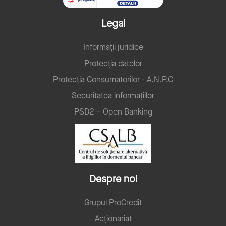
Legal
Informații juridice
Protecția datelor
Protecţia Consumatorilor - A.N.P.C
Securitatea informațiilor
PSD2 – Open Banking
Despre noi
Grupul ProCredit
Acționariat