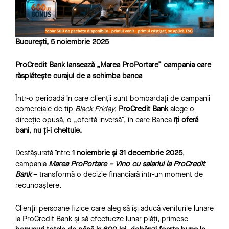
Bucu
rești, 5 noiembrie 2025
ProCredit Bank lansează „Marea ProPortare” campania care
răsplătește curajul de a schimba banca
Într-o perioadă în care clienții sunt bombardați de campanii
comerciale de tip
Black Friday
,
ProCredit Bank
alege o
direcție opusă, o „ofertă inversă”, în care Banca
îți oferă
bani, nu ți-i cheltuie.
Desfășurată între
1 noiembrie și 31 decembrie 2025
,
campania
Marea ProPortare – Vino cu salariul la ProCredit
Bank
– transformă o decizie financiară într-un moment de
recunoaștere.
Clienții persoane fizice care aleg să își aducă veniturile lunare
la ProCredit Bank și să efectueze lunar plăți, primesc