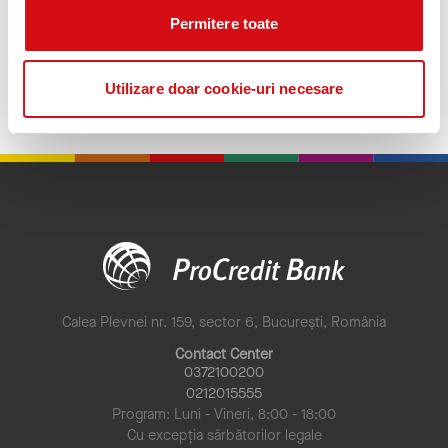
Campanie valabilă între
1 noiembrie – 31 decembrie 2025
, în
Permitere toate
limita a
500 de pachete ProPortare disponibile.
Detalii
complete și regulament:
www.procreditbank.ro
Utilizare doar cookie-uri necesare
Înapoi
Calea Plevnei nr. 159, sector 6, București, România
Contact Center
0372100200
0212015555
Program: Luni - Vineri, 8:00 - 18:00
Cu excepția sărbătorilor legale