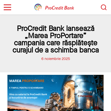
Sari
Caută...
la
conținut
ProCredit Bank lansează
„Marea ProPortare”
campania care răsplătește
curajul de a schimba banca
6 noiembrie 2025