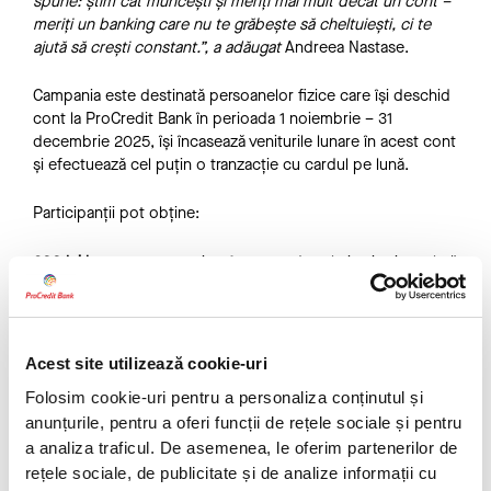
spune: știm cât muncești și meriți mai mult decât un cont –
meriți un banking care nu te grăbește să cheltuiești, ci te
ajută să crești constant.”, a adăugat
Andreea Nastase.
Campania este destinată persoanelor fizice care își deschid
cont la ProCredit Bank în perioada 1 noiembrie – 31
decembrie 2025, își încasează veniturile lunare în acest cont
și efectuează cel puțin o tranzacție cu cardul pe lună.
Participanții pot obține:
200 lei bonus
pentru prima încasare de salariu și prima plată
la POS;
200 lei bonus
după trei luni consecutive de activitate;
200 lei bonus
pentru contractarea unui credit în primele 6
luni de la deschiderea contului;
Acest site utilizează cookie-uri
Dobândă de 5,5% p.a.
la contul de economii în lei si
2%
Folosim cookie-uri pentru a personaliza conținutul și
p.a
. la contul de economii in euro
Dobândă de 7,5% p.a.
la depozitele la termen în lei pe 6 luni
anunțurile, pentru a oferi funcții de rețele sociale și pentru
și
2,7% p.a.
la depozitele în euro pe 6 luni;
a analiza traficul. De asemenea, le oferim partenerilor de
Zero comisioane
de administrare pe perioada în care venitul
rețele sociale, de publicitate și de analize informații cu