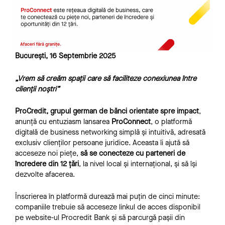
Bucu
rești, 16 Septembrie 2025
„Vrem să creăm spații care să faciliteze conexiunea între
clienții noștri”
ProCredit, grupul german de bănci orientate spre impact
,
anunță cu entuziasm lansarea
ProConnect
, o platformă
digitală de business networking simplă și intuitivă, adresată
exclusiv clienților persoane juridice. Aceasta îi ajută să
acceseze noi piețe,
să se conecteze cu parteneri de
încredere din 12 țări
, la nivel local și internațional, și să își
dezvolte afacerea.
Înscrierea în platformă durează mai puțin de cinci minute:
companiile trebuie să acceseze linkul de acces disponibil
pe website-ul Procredit Bank și să parcurgă pașii din