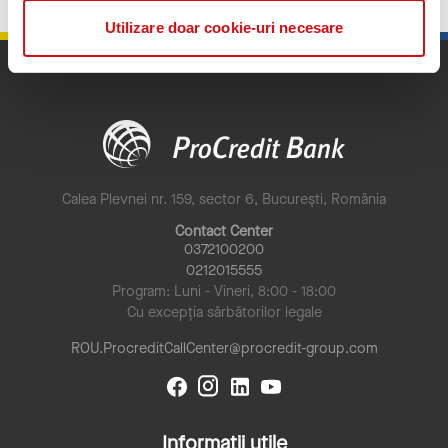
Utilizare doar cookie-uri necesare
Calea Plevnei nr. 159, sector 6, București, România
Contact Center
0372100200
0212015555
Program: Luni - Vineri, 8:00 - 18:00
Cu excepția sărbătorilor legale
ROU.ProcreditCallCenter@procredit-group.com
Informații utile