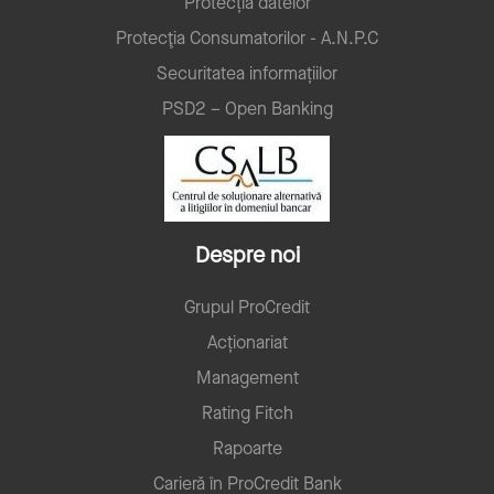
Protecția datelor
Protecţia Consumatorilor - A.N.P.C
Securitatea informațiilor
PSD2 – Open Banking
Despre noi
Grupul ProCredit
Acționariat
Management
Rating Fitch
Rapoarte
Carieră în ProCredit Bank