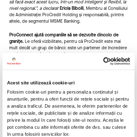
să facă exact acest lucru, într-un mod inteligent și flexibil, la
nivel regional.”, a declarat
Eriola Bibolli
, Membru al Consiliului
de Administrație ProCredit Holding și responsabilă, printre
altele, de segmentul MSME Banking.
ProConnect ajută companiile să se dezvolte dincolo de
granițe.
Le oferă vizibilitate, pentru că ProCredit este mai
mult decât un grup de bănci: este un partener de încredere
pentru succesul pe termen lung.
Mai multe detalii sunt disponibile pe website-ul ProCredit
Bank:
www.procreditbank.ro
Acest site utilizează cookie-uri
ProCredit Bank România
Folosim cookie-uri pentru a personaliza conținutul și
anunțurile, pentru a oferi funcții de rețele sociale și pentru
ProCredit Bank România este parte a Grupului ProCredit,
a analiza traficul. De asemenea, le oferim partenerilor de
orientat spre dezvoltare, care este format din bănci
rețele sociale, de publicitate și de analize informații cu
comerciale pentru întreprinderi mici și mijlocii (IMM-uri).
privire la modul în care folosiți site-ul nostru. Aceștia le
ProCredit Holding AG, cu sediul în Frankfurt am Main,
Germania, este compania-mamă a Grupului ProCredit,
pot combina cu alte informații oferite de dvs. sau culese
orientat spre dezvoltare, format din bănci comerciale
în urma folosirii serviciilor lor.