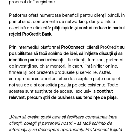
procesul de înregistrare.
Platforma oferă numeroase beneficii pentru clienții băncii. În
primul rând, componenta de networking, dar și o latură
esențială de eficiență:
plăți rapide și costuri reduse în cadrul
rețelei ProCredit Bank
.
Prin intermediul platformei
ProConnect
, clientii ProCredit
au
posibilitatea să facă schimb de idei, să inițieze discuții și să
identifice parteneri relevanți
– fie clienți, furnizori, parteneri
de investiții sau chiar mentori. În cadrul întâlnirilor online,
firmele își pot prezenta produsele și serviciile. Astfel,
antreprenorii au oportunitatea de a explora piețe complet
noi sau de a-și consolida poziția pe cele existente. Toate
acestea sunt susținute de accesul exclusiv la
conținut
relevant, precum știri de business sau tendințe de piață.
„Vrem să creăm spații care să faciliteze conexiunea între
clienții, colegii și partenerii noștri – să facă schimb de
informații și să descopere oportunități. ProConnect îi ajută