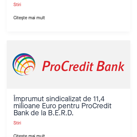
Stiri
Citește mai mult
Împrumut
sindicalizat
de
11,4
milioane
Euro
pentru
ProCredit
Bank
Împrumut sindicalizat de 11,4
de
milioane Euro pentru ProCredit
la
Bank de la B.E.R.D.
B.E.R.D.
Stiri
Citește mai mult