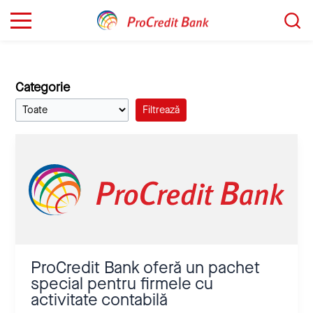
Sari
Caută...
la
conținut
Categorie
Filtrează
ProCredit
Bank
oferă
un
pachet
special
pentru
firmele
cu
ProCredit Bank oferă un pachet
activitate
special pentru firmele cu
contabilă
activitate contabilă