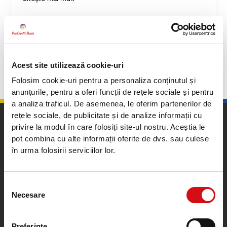
Anterior
1
…
22
23
Acest site utilizează cookie-uri
Folosim cookie-uri pentru a personaliza conținutul și
anunțurile, pentru a oferi funcții de rețele sociale și pentru
a analiza traficul. De asemenea, le oferim partenerilor de
rețele sociale, de publicitate și de analize informații cu
privire la modul în care folosiți site-ul nostru. Aceștia le
pot combina cu alte informații oferite de dvs. sau culese
în urma folosirii serviciilor lor.
Calea Plevnei nr. 159, sector 6, București, România
Selecția
Necesare
consimțământului
Contact Center
0372100200
0212015555
Preferinţe