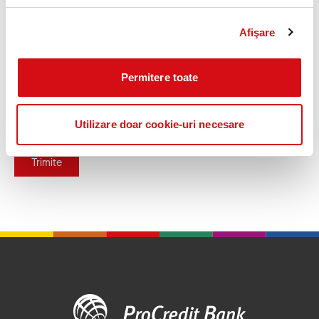
conformitate cu Regulamentul (UE) nr. 2016/679 privind
protecția persoanelor fizice în ceea ce privește prelucrarea
Afişare
datelor cu caracter personal și privind libera circulație a acestor
date.
Permitere toate
Utilizare doar cookie-uri necesare