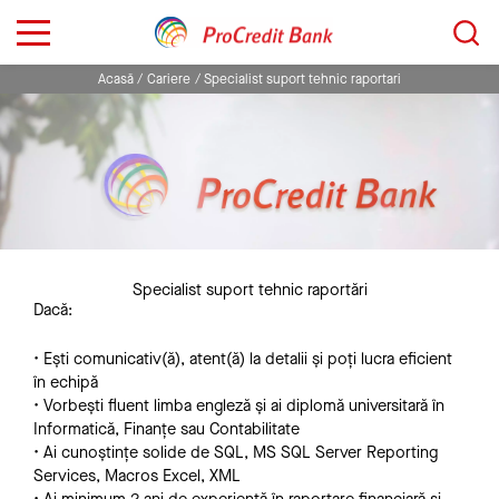
Sari
Caută...
la
conținut
Acasă
Cariere
Specialist suport tehnic raportari
Specialist suport tehnic raportări
Dacă:
• Ești comunicativ(ă), atent(ă) la detalii și poți lucra eficient
în echipă
• Vorbești fluent limba engleză și ai diplomă universitară în
Informatică, Finanțe sau Contabilitate
• Ai cunoștințe solide de SQL, MS SQL Server Reporting
Services, Macros Excel, XML