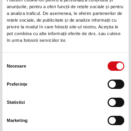
anunțurile, pentru a oferi funcții de rețele sociale și pentru
a analiza traficul. De asemenea, le oferim partenerilor de
rețele sociale, de publicitate și de analize informații cu
privire la modul în care folosiți site-ul nostru. Aceștia le
pot combina cu alte informații oferite de dvs. sau culese
în urma folosirii serviciilor lor.
Selecția
Necesare
consimțământului
Încarcă CV-ul tău în format pdf și nu mai mare de 2 MB. Câmp
obligatoriu.
Preferinţe
Statistici
Prin marcarea căsuței, declar că îmi exprim acordul expres
în vederea prelucrării datelor introduse pe această pagină și că
Marketing
am citit documentul cu privire la
Protecția datelor cu caracter
personal
, pus la dispoziție de către Procredit Bank în