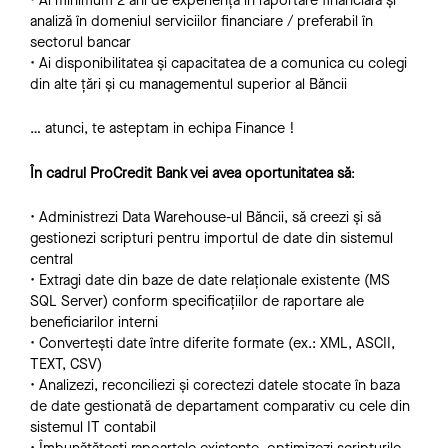
• Ai minimum 2 ani de experiență în raportare financiară și
analiză în domeniul serviciilor financiare / preferabil în
sectorul bancar
• Ai disponibilitatea și capacitatea de a comunica cu colegi
din alte țări și cu managementul superior al Băncii
… atunci, te asteptam in echipa Finance !
În cadrul ProCredit Bank vei avea oportunitatea să
:
• Administrezi Data Warehouse-ul Băncii, să creezi și să
gestionezi scripturi pentru importul de date din sistemul
central
• Extragi date din baze de date relaționale existente (MS
SQL Server) conform specificațiilor de raportare ale
beneficiarilor interni
• Convertești date între diferite formate (ex.: XML, ASCII,
TEXT, CSV)
• Analizezi, reconciliezi și corectezi datele stocate în baza
de date gestionată de departament comparativ cu cele din
sistemul IT contabil