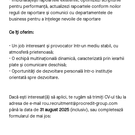
• Îmbunătățești rapoartele existente, optimizezi scripturile
pentru performanță, actualizezi rapoartele conform noilor
reguli de raportare și comunici cu departamentele de
business pentru a înțelege nevoile de raportare
Ce îți oferim:
• Un job interesant și provocator într-un mediu stabil, cu
atmosferă prietenoasă;
• O echipă multinațională dinamică, caracterizată prin ierarhii
plate și comunicare deschisă;
• Oportunități de dezvoltare personală într-o instituție
orientată spre dezvoltare.
Dacă ești interesat(ă) să aplici, te rugăm să trimiți CV-ul tău la
adresa de e-mail rou.recruitment@procredit-group.com
până la data de
31 august 2025
(inclusiv), sau completează
formularul de mai jos: