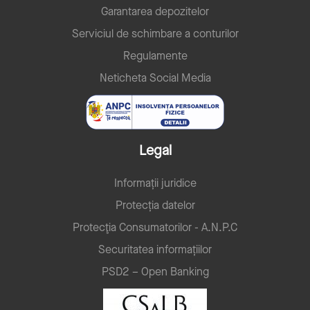
Garantarea depozitelor
Serviciul de schimbare a conturilor
Regulamente
Neticheta Social Media
Legal
Informații juridice
Protecția datelor
Protecţia Consumatorilor - A.N.P.C
Securitatea informațiilor
PSD2 – Open Banking