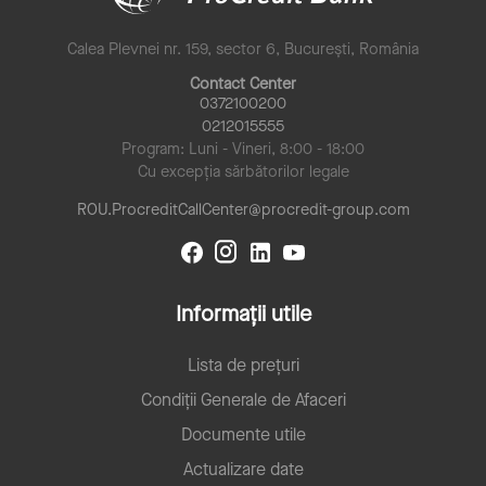
Calea Plevnei nr. 159, sector 6, București, România
Contact Center
0372100200
0212015555
Program: Luni - Vineri, 8:00 - 18:00
Cu excepția sărbătorilor legale
ROU.ProcreditCallCenter@procredit-group.com
Informații utile
Lista de prețuri
Condiții Generale de Afaceri
Documente utile
Actualizare date