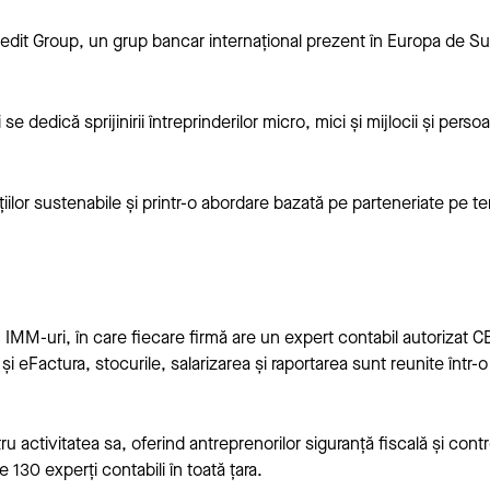
edit Group, un grup bancar internațional prezent în Europa de S
edică sprijinirii întreprinderilor micro, mici și mijlocii și persoan
țiilor sustenabile și printr-o abordare bazată pe parteneriate pe t
 IMM-uri, în care fiecare firmă are un expert contabil autorizat
i eFactura, stocurile, salarizarea și raportarea sunt reunite într-o
 activitatea sa, oferind antreprenorilor siguranță fiscală și cont
130 experți contabili în toată țara.