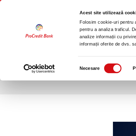
Sari
PERSOANE
COMPANII
la
FIZICE
Acest site utilizează cook
conținut
Folosim cookie-uri pentru a 
Conturi
Economisire
pentru a analiza traficul. 
analize informații cu privir
informații oferite de dvs. sa
ProCredit Bank și Keez a
Selecția
Necesare
P
consimțământului