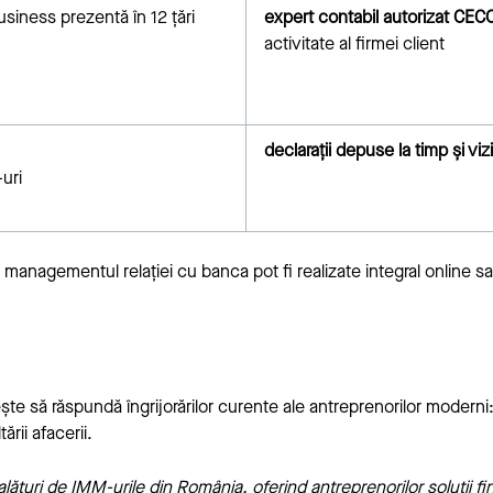
usiness prezentă în 12 țări
expert contabil autorizat CE
activitate al firmei client
declarații depuse la timp și vizi
uri
anagementul relației cu banca pot fi realizate integral online sau d
ște să răspundă îngrijorărilor curente ale antreprenorilor moderni
rii afacerii.
ături de IMM-urile din România, oferind antreprenorilor soluții f