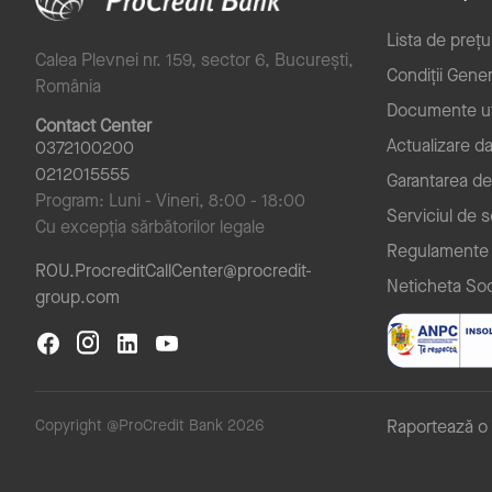
Lista de prețu
Calea Plevnei nr. 159, sector 6, București,
Condiții Gener
România
Documente ut
Contact Center
Actualizare d
0372100200
0212015555
Garantarea de
Program: Luni - Vineri, 8:00 - 18:00
Serviciul de 
Cu excepția sărbătorilor legale
Regulamente
ROU.ProcreditCallCenter@procredit-
Neticheta Soc
group.com
Copyright @ProCredit Bank 2026
Raportează o 