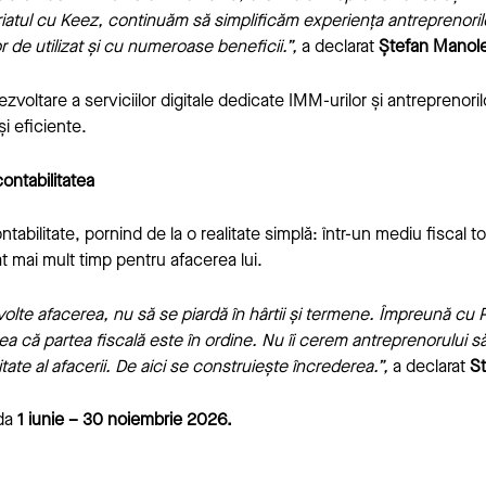
riatul cu Keez, continuăm să simplificăm experiența antreprenoril
or de utilizat și cu numeroase beneficii.”,
a declarat
Ștefan Manole
ezvoltare a serviciilor digitale dedicate IMM-urilor și antreprenor
i eficiente.
ontabilitatea
tabilitate, pornind de la o realitate simplă: într-un mediu fiscal
t mai mult timp pentru afacerea lui.
volte afacerea, nu să se piardă în hârtii și termene. Împreună cu
iștea că partea fiscală este în ordine. Nu îi cerem antreprenorului
te al afacerii. De aici se construiește încrederea.”,
a declarat
St
ada
1 iunie – 30 noiembrie 2026.