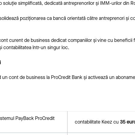
-o soluție simplificată, dedicată antreprenorilor și IMM-urilor din 
nsolidează poziționarea ca bancă orientată către antreprenori și co
 cont curent de business dedicat companiilor și vine cu beneficii 
i contabilitatea într-un singur loc.
i
d un cont de business la ProCredit Bank și activează un aboname
sistemul PayBack ProCredit
contabilitate Keez cu
35 euro