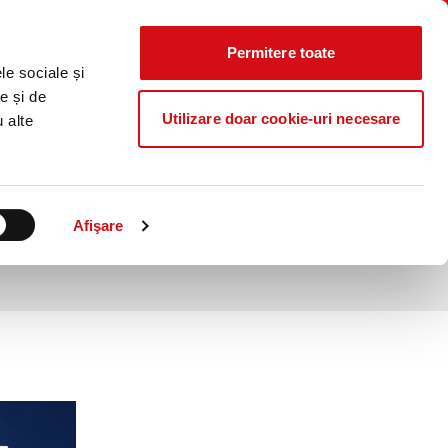
Știri
Curs
Locații
Contact
CALCULATOR
IERE
CO₂
Valutar
Permitere toate
Caută...
le sociale și
ProB@nking Plus
e și de
Utilizare doar cookie-uri necesare
u alte
 afacerea ta – banking și
Afişare