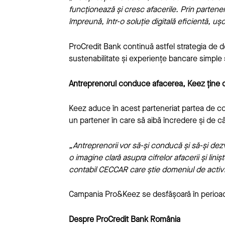
funcționează și cresc afacerile. Prin partene
împreună, într-o soluție digitală eficientă, uș
ProCredit Bank continuă astfel strategia de d
sustenabilitate și experiențe bancare simple ș
Antreprenorul conduce afacerea, Keez ține c
Keez aduce în acest parteneriat partea de con
un partener în care să aibă încredere și de câ
„Antreprenorii vor să-și conducă și să-și dez
o imagine clară asupra cifrelor afacerii și lin
contabil CECCAR care știe domeniul de activita
Campania Pro&Keez se desfășoară în perio
Despre ProCredit Bank România