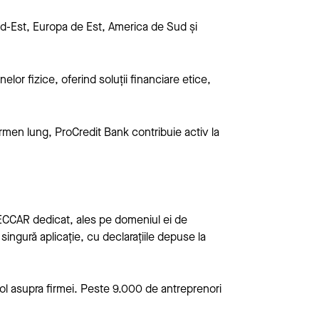
ud-Est, Europa de Est, America de Sud și
elor fizice, oferind soluții financiare etice,
ermen lung, ProCredit Bank contribuie activ la
 CECCAR dedicat, ales pe domeniul ei de
 singură aplicație, cu declarațiile depuse la
rol asupra firmei. Peste 9.000 de antreprenori