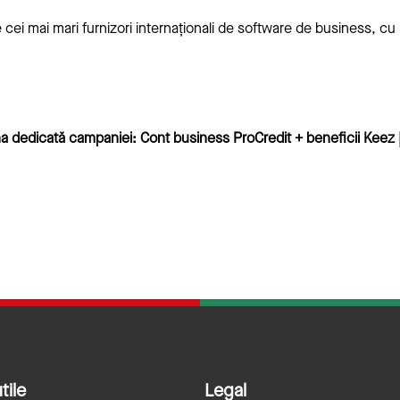
 cei mai mari furnizori internaționali de software de business, cu
ina dedicată campaniei:
Cont business ProCredit + beneficii Keez |
tile
Legal