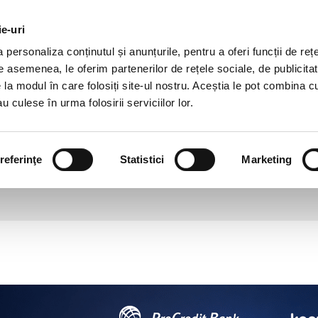
DEZVOLTARE
DESPRE
AGRICULTURĂ
CAR
DURABILĂ
NOI
ie-uri
personaliza conținutul și anunțurile, pentru a oferi funcții de rețe
Credite
Banking Digital
De asemenea, le oferim partenerilor de rețele sociale, de publicitat
e la modul în care folosiți site-ul nostru. Aceștia le pot combina c
u culese în urma folosirii serviciilor lor.
u lansat Pro&Keez: 2 în 1 pentru
contabilitate digitală
referinţe
Statistici
Marketing
24 iunie 2026