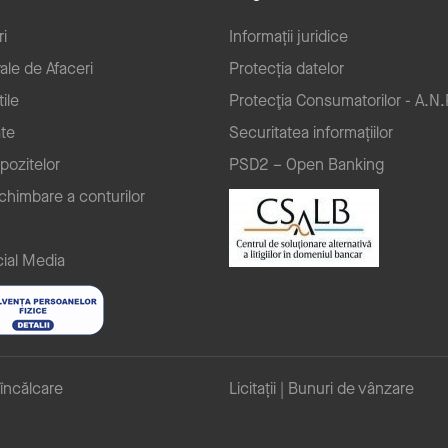
ri
Informații juridice
ale de Afaceri
Protecția datelor
ile
Protecţia Consumatorilor - A.N.
ate
Securitatea informațiilor
pozitelor
PSD2 – Open Banking
schimbare a conturilor
ial Media
încălcare
Licitații | Bunuri de vânzare